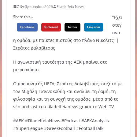
7 Φεβρουαρίου 2026
Filadelfeia News
Share this...
“Εχει
στεγ
Facebook
Pinterest
Twitter
Linkedin
ανά
η ομάδα, με παίκτες πιστούς στο πλάνο Νίκολιτς” |
Στράτος Δαλαβίτσος
Η αγωνιστική ταυτότητα της ΑΕΚ μπαίνει στο
μικροσκόπιο.
Ο προπονητής UEFA, Στράτος Δαλαβίτσος, συζητά με
τον Μιχάλη Γιαννακούδη και αναλύει τη δομή, τη
φιλοσοφία και τη συνοχή της ομάδας, μέσα από το
νέο podcast του filadelfeianews.gr και το Web TV.
#AEK #FiladelfeiaNews #Podcast #AEKAnalysis
#SuperLeague #GreekFootball #FootballTalk