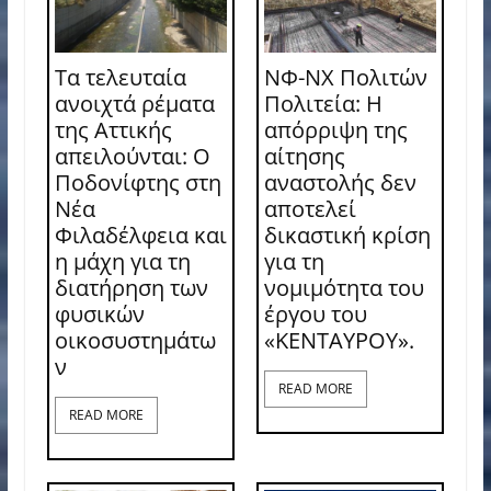
Τα τελευταία
ΝΦ-ΝΧ Πολιτών
ανοιχτά ρέματα
Πολιτεία: Η
της Αττικής
απόρριψη της
απειλούνται: Ο
αίτησης
Ποδονίφτης στη
αναστολής δεν
Νέα
αποτελεί
Φιλαδέλφεια και
δικαστική κρίση
η μάχη για τη
για τη
διατήρηση των
νομιμότητα του
φυσικών
έργου του
οικοσυστημάτω
«ΚΕΝΤΑΥΡΟΥ».
ν
READ MORE
READ MORE