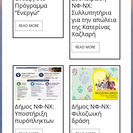
Πρόγραμμα
ΝΦ-ΝΧ:
“Ενεργώ”
Συλλυπητήρια
για την απώλεια
της Κατερίνας
READ MORE
Χαζλαρή
READ MORE
Δήμος ΝΦ-ΝΧ:
Δήμος ΝΦ-ΝΧ:
Υποστήριξη
Φιλοζωική
πυρόπληκτων
δράση