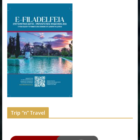
Trip “n” Travel