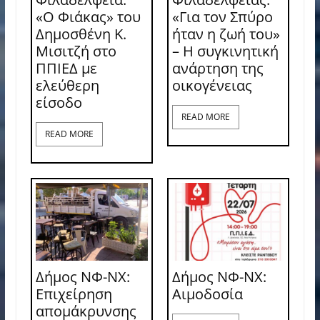
«Ο Φιάκας» του
«Για τον Σπύρο
Δημοσθένη Κ.
ήταν η ζωή του»
Μισιτζή στο
– Η συγκινητική
ΠΠΙΕΔ με
ανάρτηση της
ελεύθερη
οικογένειας
είσοδο
READ MORE
READ MORE
Δήμος ΝΦ-ΝΧ:
Δήμος ΝΦ-ΝΧ:
Επιχείρηση
Aιμοδοσία
απομάκρυνσης