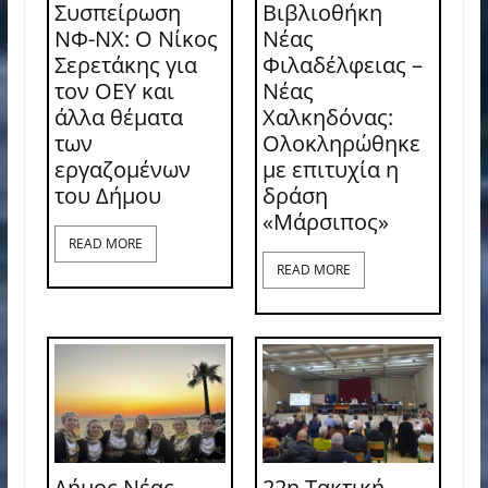
Συσπείρωση
Βιβλιοθήκη
ΝΦ-ΝΧ: O Νίκος
Νέας
Σερετάκης για
Φιλαδέλφειας –
τον ΟΕΥ και
Νέας
άλλα θέματα
Χαλκηδόνας:
των
Ολοκληρώθηκε
εργαζομένων
με επιτυχία η
του Δήμου
δράση
«Μάρσιπος»
READ MORE
READ MORE
Δήμος Νέας
22η Τακτική