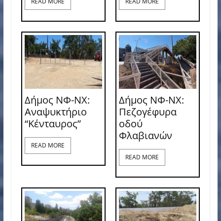
READ MORE
READ MORE
Δήμος ΝΦ-ΝΧ:
Δήμος ΝΦ-ΝΧ:
Αναψυκτήριο
Πεζογέφυρα
“Κένταυρος”
οδού
Φλαβιανών
READ MORE
READ MORE