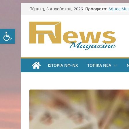
Μετάβαση
Πρόσφατα:
Δήμος Νέα
Πέμπτη, 6 Αυγούστου, 2026
σε
προστασία
Δήμος Μετ
περιεχόμενο
ο Βασίλης
Ανοίξτε τη γραμμή εργαλείω
Αντιδημάρ
Προσχολικ
αλλαγή το
ΑΕΚ Ποδόσ
Μίλαν Βιτά
υπογράφει
ΙΣΤΟΡΙΑ ΝΦ-ΝΧ
ΤΟΠΙΚΑ ΝΕΑ
και πιάνε
LIVE “Α
Αυτοκρατο
γραμμές μ
και Κώστα
AEK Χάντμ
Πραγματο
συγκέντρω
ενόψει τη