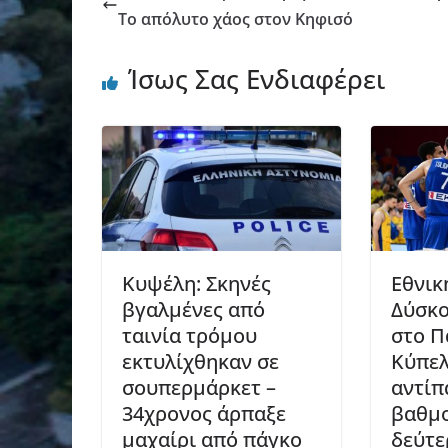
Το απόλυτο χάος στον Κηφισό
Ίσως Σας Ενδιαφέρει
Κυψέλη: Σκηνές
Εθνικ
βγαλμένες από
Δύσκο
ταινία τρόμου
στο Π
εκτυλίχθηκαν σε
Κύπελ
σουπερμάρκετ –
αντίπ
34χρονος άρπαξε
βαθμο
μαχαίρι από πάγκο
δεύτε