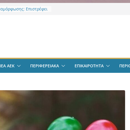
ς Ιωνίας: Ασπίδα
ς στην κλιματική κρίση
αμόρφωσης: Επιστρέφει
 Κορκολής στην θέση του
ν
χου Παιδείας και
ής Αγωγής, μετά την
υ νομοθετικού πλαισιου
φαιρο: Στην Αθήνα ο
λις – Περνά ιατρικά,
 τετραετές συμβόλαιο
ΝΕΑ ΑΕΚ
ΠΕΡΙΦΕΡΕΙΑΚΑ
ΕΠΙΚΑΙΡΟΤΗΤΑ
ΠΕΡΙ
ι δουλειά στα Σπάτα
ΕΚ – Βυζαντινή
ρία” #77 με ανοιχτές
ε Γιάννη Ευστρατιάδη
 Λαγάκη
πολ Ανδρών:
ποιήθηκε η πρώτη
ση και προπόνηση
ς νέας αγωνιστικής σεζόν