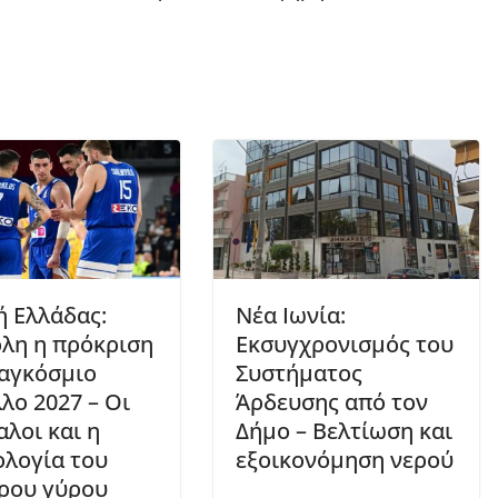
ή Ελλάδας:
Νέα Ιωνία:
λη η πρόκριση
Εκσυγχρονισμός του
αγκόσμιο
Συστήματος
λο 2027 – Οι
Άρδευσης από τον
αλοι και η
Δήμο – Βελτίωση και
λογία του
εξοικονόμηση νερού
ρου γύρου