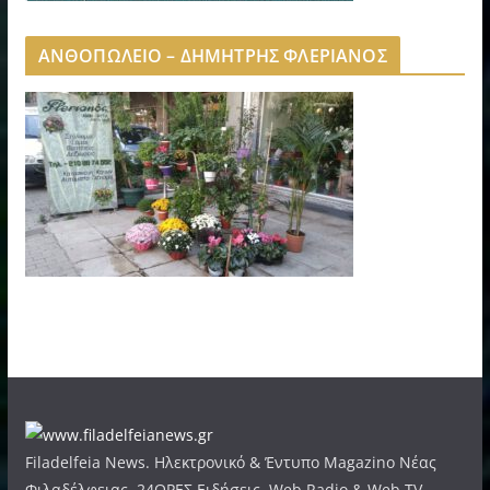
ΑΝΘΟΠΩΛΕΙΟ – ΔΗΜΗΤΡΗΣ ΦΛΕΡΙΑΝΟΣ
Filadelfeia News. Ηλεκτρονικό & Έντυπο Magazino Νέας
Φιλαδέλφειας, 24ΩΡΕΣ Ειδήσεις. Web Radio & Web TV