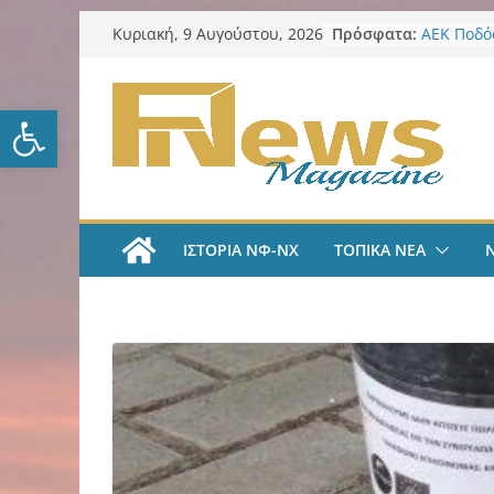
Μετάβαση
Πρόσφατα:
ΑΕΚ Ποδόσ
Κυριακή, 9 Αυγούστου, 2026
σε
ΑΕΚ – Καλ
Επίθεση 
περιεχόμενο
Επείγοντ
Ανοίξτε τη γραμμή εργαλείω
Καταγγελ
Στεγαστι
2026: Ποι
ευρώ
Λυκαβηττ
στην Παν
ΙΣΤΟΡΙΑ ΝΦ-ΝΧ
ΤΟΠΙΚΑ ΝΕΑ
Ζωγράφου
δενδρύλλ
Κυριακάτ
Αυγούστο
επικαιρότ
καθημερι
filadelfe