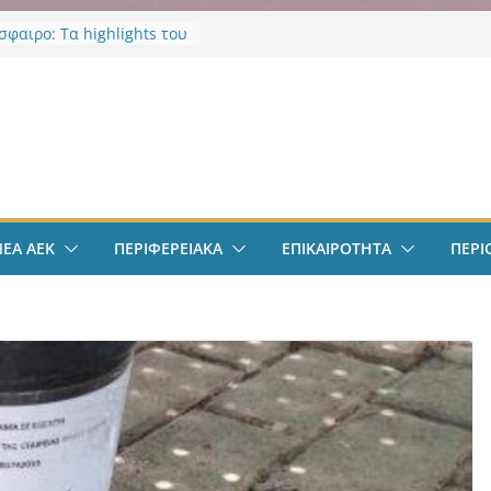
φαιρο: Τα highlights του
λιθέα 4-0
σε νοσηλεύτρια στα
α του Ερυθρού Σταυρού –
ν
ία για άγριο ξυλοδαρμό
κό επίδομα φοιτητών
οι δικαιούνται έως 2.500
ός: Κύκλωμα ναρκωτικών
επιστημιούπολη
ΝΕΑ ΑΕΚ
ΠΕΡΙΦΕΡΕΙΑΚΑ
ΕΠΙΚΑΙΡΟΤΗΤΑ
ΠΕΡΙ
: Τρεις συλλήψεις και 67
ια κάνναβης
ικα Πρωτοσέλιδα 9
υ 2026: Όλη η
ητα με μια ματιά
νά μέσα από το
ianews