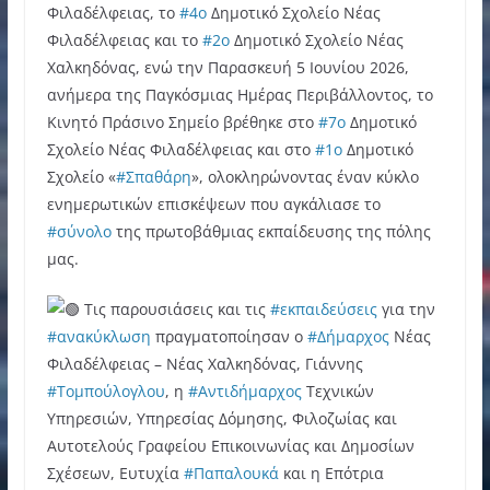
Φιλαδέλφειας, το
#4ο
Δημοτικό Σχολείο Νέας
Φιλαδέλφειας και το
#2ο
Δημοτικό Σχολείο Νέας
Χαλκηδόνας, ενώ την Παρασκευή 5 Ιουνίου 2026,
ανήμερα της Παγκόσμιας Ημέρας Περιβάλλοντος, το
Κινητό Πράσινο Σημείο βρέθηκε στο
#7ο
Δημοτικό
Σχολείο Νέας Φιλαδέλφειας και στο
#1ο
Δημοτικό
Σχολείο «
#Σπαθάρη
», ολοκληρώνοντας έναν κύκλο
ενημερωτικών επισκέψεων που αγκάλιασε το
#σύνολο
της πρωτοβάθμιας εκπαίδευσης της πόλης
μας.
Τις παρουσιάσεις και τις
#εκπαιδεύσεις
για την
#ανακύκλωση
πραγματοποίησαν ο
#Δήμαρχος
Νέας
Φιλαδέλφειας – Νέας Χαλκηδόνας, Γιάννης
#Τομπούλογλου
, η
#Αντιδήμαρχος
Τεχνικών
Υπηρεσιών, Υπηρεσίας Δόμησης, Φιλοζωίας και
Αυτοτελούς Γραφείου Επικοινωνίας και Δημοσίων
Σχέσεων, Ευτυχία
#Παπαλουκά
και η Επότρια