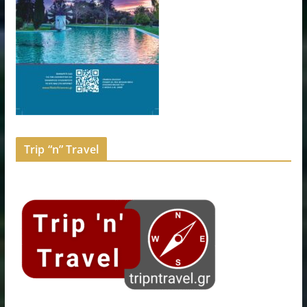
Trip “n” Travel