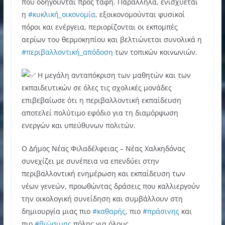
που οδηγούνται προς ταφή. Παράλληλα, ενισχύεται
η
#κυκλική_οικονομία
, εξοικονομούνται φυσικοί
πόροι και ενέργεια, περιορίζονται οι εκπομπές
αερίων του θερμοκηπίου και βελτιώνεται συνολικά η
#περιβαλλοντική_απόδοση
των τοπικών κοινωνιών.
Η μεγάλη ανταπόκριση των μαθητών και των
εκπαιδευτικών σε όλες τις σχολικές μονάδες
επιβεβαίωσε ότι η περιβαλλοντική εκπαίδευση
αποτελεί πολύτιμο εφόδιο για τη διαμόρφωση
ενεργών και υπεύθυνων πολιτών.
Ο Δήμος Νέας Φιλαδέλφειας – Νέας Χαλκηδόνας
συνεχίζει με συνέπεια να επενδύει στην
περιβαλλοντική ενημέρωση και εκπαίδευση των
νέων γενεών, προωθώντας δράσεις που καλλιεργούν
την οικολογική συνείδηση και συμβάλλουν στη
δημιουργία μιας πιο
#καθαρής
, πιο
#πράσινης
και
πιο
#βιώσιμης
πόλης για όλους.