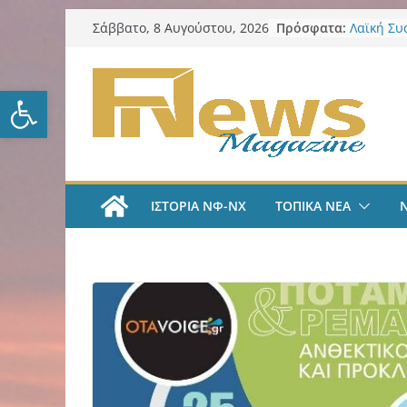
Μετάβαση
Πρόσφατα:
Λαϊκή Συ
Σάββατο, 8 Αυγούστου, 2026
σε
Συλλυπητ
Κατερίνα
περιεχόμενο
Νέο κύμα
Ανοίξτε τη γραμμή εργαλείω
Στο υψηλ
διεθνείς 
Δήμος ΝΦ
Πρόγραμμ
LIVE A
#35 | “Όλ
ΙΣΤΟΡΙΑ ΝΦ-ΝΧ
ΤΟΠΙΚΑ ΝΕΑ
μέσα από 
tv
ΑΕΚ Ποδό
«Ήρθα στ
League» 
του Μάρ