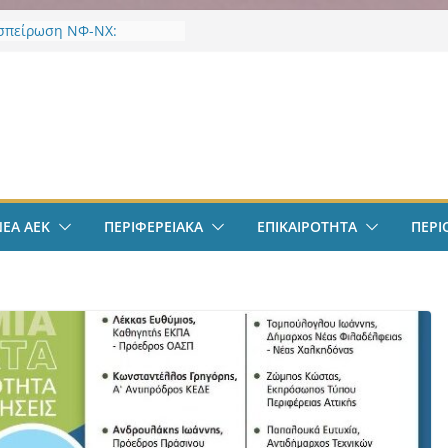
σπείρωση ΝΦ-ΝΧ:
ήρια για την απώλεια της
ς Χαζλαρή
 ακρίβειας στα τρόφιμα:
ν
ότερο επίπεδο 3,5 ετών οι
τιμές
-ΝΧ: Ένταξη στο
α “Ενεργώ”
EK Weekend “Οι Άχαστοι”
ες οι εξελίξεις στην ΑΕΚ”
ΝΕΑ ΑΕΚ
ΠΕΡΙΦΕΡΕΙΑΚΑ
ΕΠΙΚΑΙΡΟΤΗΤΑ
ΠΕΡΙ
το filadelfeiaradio & web
σφαιρο: Λόβρο Μάγερ:
ην ΑΕΚ για το Champions
– Η ξεχωριστή υποδοχή
ιου Ηλιόπουλου