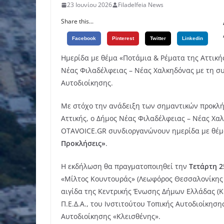
23 Ιουνίου 2026
Filadelfeia News
Share this...
Facebook
Pinterest
Twitter
Linkedin
Ημερίδα με θέμα «Ποτάμια & Ρέματα της Αττικής
Νέας Φιλαδέλφειας – Νέας Χαλκηδόνας με τη 
Αυτοδιοίκησης.
Με στόχο την ανάδειξη των σημαντικών προκλή
Αττικής, ο Δήμος Νέας Φιλαδέλφειας – Νέας Χαλ
OTAVOICE.GR συνδιοργανώνουν ημερίδα με θέ
Προκλήσεις»
.
Η εκδήλωση θα πραγματοποιηθεί την
Τετάρτη 2
«Μίλτος Κουντουράς» (Λεωφόρος Θεσσαλονίκης 4
αιγίδα της Κεντρικής Ένωσης Δήμων Ελλάδας (ΚΕ
Π.Ε.Δ.Α., του Ινστιτούτου Τοπικής Αυτοδιοίκη
Αυτοδιοίκησης «Κλεισθένης».