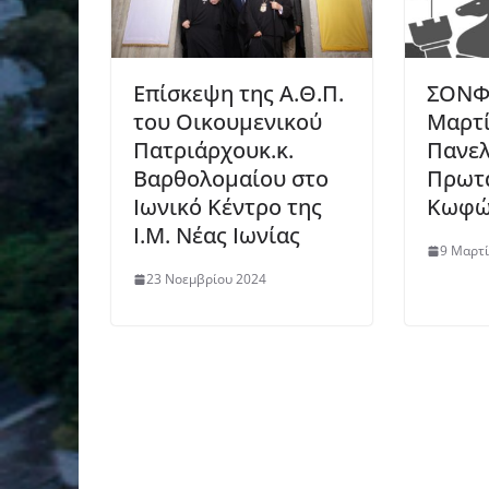
Επίσκεψη της Α.Θ.Π.
ΣΟΝΦ:
του Οικουμενικού
Μαρτί
Πατριάρχουκ.κ.
Πανελ
Βαρθολομαίου στο
Πρωτ
Ιωνικό Κέντρο της
Κωφώ
Ι.Μ. Νέας Ιωνίας
9 Μαρτί
23 Νοεμβρίου 2024