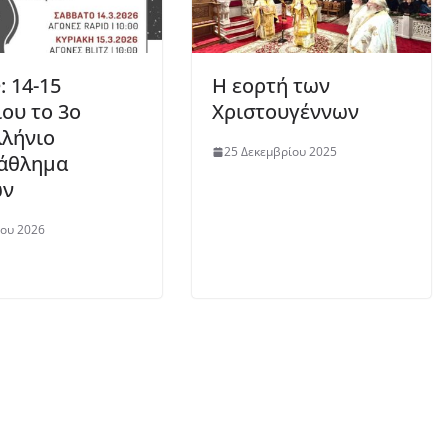
 14-15
Η εορτή των
ου το 3ο
Χριστουγέννων
λήνιο
25 Δεκεμβρίου 2025
άθλημα
ν
ου 2026