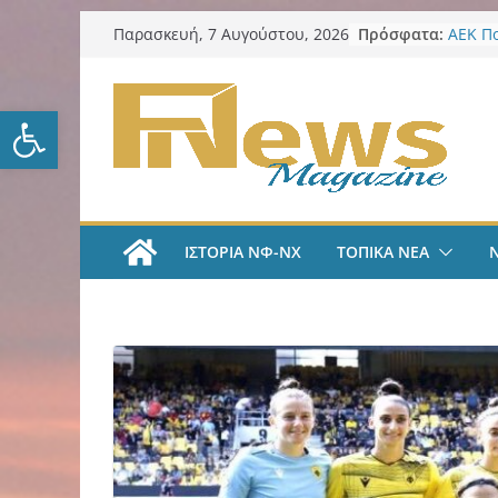
Μετάβαση
Πρόσφατα:
ΑΕΚ Π
Παρασκευή, 7 Αυγούστου, 2026
σε
Μίλαν 
υπογρ
περιεχόμενο
και πι
Ανοίξτε τη γραμμή εργαλείω
ΑΕΚ Π
και επ
Νίκος 
Παρατ
Περιφέ
από τ
ΙΣΤΟΡΙΑ ΝΦ-ΝΧ
ΤΟΠΙΚΑ ΝΕΑ
ψηφια
για τη
λογοδ
ΑΕΚ Χ
με Άνν
ΑΕΚ Χ
Ανακοί
18χρο