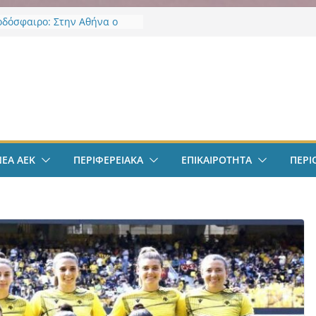
οδόσφαιρο: Στην Αθήνα ο
Βιτάλις – Περνά ιατρικά,
άφει τετραετές συμβόλαιο
άνει δουλειά στα Σπάτα
ν
οδόσφαιρο: Ανακοινώθηκε
ίσημα ο Μίλαν Βιτάλις
Χαρδαλιάς: «Με το
ηρητήριο Έργων η
ρεια Αττικής αποκτά ένα
α πρώτα ολοκληρωμένα
ΝΕΑ ΑΕΚ
ΠΕΡΙΦΕΡΕΙΑΚΑ
ΕΠΙΚΑΙΡΟΤΗΤΑ
ΠΕΡΙ
κά εργαλεία στην Ευρώπη
 διαφάνεια και τη
οσία»
άντμπολ Γυναικών: Ανανέωσε
α Γκόμες Ρεσέντε
άντμπολ Γυναικών:
νωσε την Νικολίνα Ανδρέου,
νη Κύπρια εξτρέμ