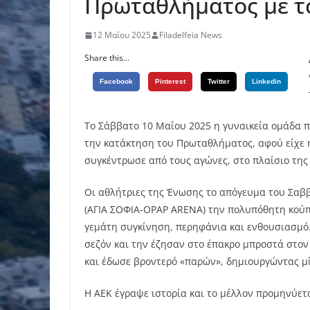
Πρωταθλήματος με τ
12 Μαΐου 2025
Filadelfeia News
Share this...
Facebook
Pinterest
Twitter
Linkedin
Το Σάββατο 10 Μαΐου 2025 η γυναικεία ομάδα π
την κατάκτηση του Πρωταθλήματος, αφού είχε 
συγκέντρωσε από τους αγώνες, στο πλαίσιο της 
Οι αθλήτριες της Ένωσης το απόγευμα του Σαβ
(ΑΓΙΑ ΣΟΦΙΑ-OPAP ARENA) την πολυπόθητη κούπα
γεμάτη συγκίνηση, περηφάνια και ενθουσιασμό. 
σεζόν και την έζησαν στο έπακρο μπροστά στον 
και έδωσε βροντερό «παρών», δημιουργώντας μ
Η ΑΕΚ έγραψε ιστορία και το μέλλον προμηνύετ