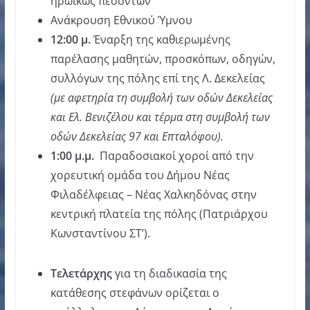
ηρωικώς πεσόντων
Ανάκρουση Εθνικού Ύμνου
12:00
μ
.
Έναρξη της καθιερωμένης
παρέλασης μαθητών, προσκόπων, οδηγών,
συλλόγων της πόλης επί της Λ. Δεκελείας
(
με αφετηρία τη συμβολή των οδών Δεκελείας
και Ελ
.
Βενιζέλου και τέρμα στη συμβολή των
οδών Δεκελείας
97
και Επταλόφου
).
1:00
μ
.
μ
.
Παραδοσιακοί χοροί από την
χορευτική ομάδα του Δήμου Νέας
Φιλαδέλφειας – Νέας Χαλκηδόνας στην
κεντρική πλατεία της πόλης (Πατριάρχου
Κωνσταντίνου ΣΤ’).
Τελετάρχης
για τη διαδικασία της
κατάθεσης στεφάνων ορίζεται ο