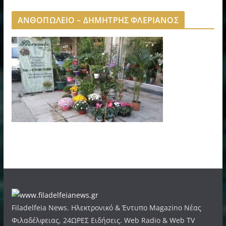
ΑΝΘΟΠΩΛΕΙΟ – ΔΗΜΗΤΡΗΣ ΦΛΕΡΙΑΝΟΣ
Filadelfeia News. Ηλεκτρονικό & Έντυπο Magazino Νέας
Φιλαδέλφειας, 24ΩΡΕΣ Ειδήσεις. Web Radio & Web TV