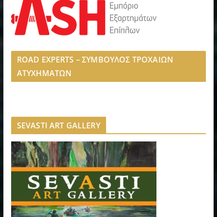
ROAD EXPERTS – ΣΥΜΒΟΥΛΟΣ ΤΡΟΧΑΙΩΝ
ΑΤΥΧΗΜΑΤΩΝ
SEVASTI ART GALLERY