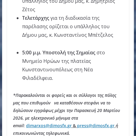
υπάλληλος του Δήμου μας, κ. Δημήτριος
Zέτος
Τελετάρχης
για τη διαδικασία της
παρέλασης ορίζεται ο υπάλληλος του
Δήμου μας, κ. Κωνσταντίνος Μπέτζελος
5:00
μ
.
μ
.
Υποστολή της Σημαίας
στο
Μνημείο Ηρώων της πλατείας
Κωνσταντινουπόλεως στη Νέα
Φιλαδέλφεια.
*
Παρακαλούνται οι φορείς και οι σύλλογοι της πόλης
μας που επιθυμούν να καταθέσουν στεφάνι να το
δηλώσουν εγγράφως μέχρι την Παρασκευή
20
Μαρτίου
2026,
με ηλεκτρονικό μήνυμα στα
email
:
dimarxos
@
dimosfx
.
gr
&
press@dimosfx.gr
ή
επικοινωνώντας τηλεφωνικά
.