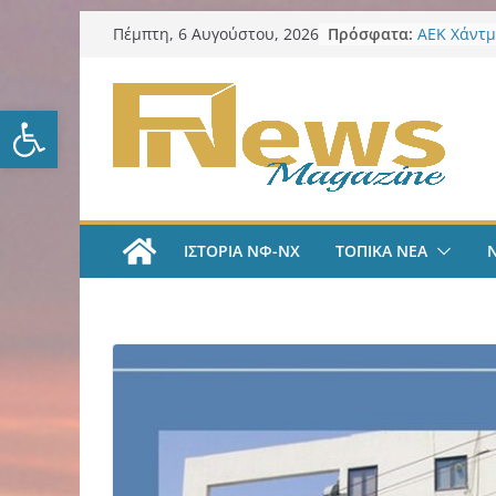
Μετάβαση
Πρόσφατα:
AEK Χάντμ
Πέμπτη, 6 Αυγούστου, 2026
σε
Πραγματο
συγκέντρω
περιεχόμενο
ενόψει τη
Ανοίξτε τη γραμμή εργαλείω
ΑΕΚ Ποδόσ
και επίση
ΑΕΚ Χάντμ
Ανακοίνωσ
18χρονη Κ
ΑΕΚ Ποδόσ
ΙΣΤΟΡΙΑ ΝΦ-ΝΧ
ΤΟΠΙΚΑ ΝΕΑ
Μίλαν Βιτά
υπογράφει
και πιάνε
LIVE “Α
Αυτοκρατο
γραμμές μ
και Κώστα