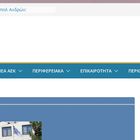
πολ Ανδρών:
ποιήθηκε η πρώτη
ση και προπόνηση
ς νέας αγωνιστικής σεζόν
ν
φαιρο: Ανακοινώθηκε
μα ο Μίλαν Βιτάλις
πολ Γυναικών:
ε την Νικολίνα Ανδρέου,
ύπρια εξτρέμ
φαιρο: Στην Αθήνα ο
ΝΕΑ ΑΕΚ
ΠΕΡΙΦΕΡΕΙΑΚΑ
ΕΠΙΚΑΙΡΟΤΗΤΑ
ΠΕΡΙ
λις – Περνά ιατρικά,
 τετραετές συμβόλαιο
ι δουλειά στα Σπάτα
ΕΚ – Βυζαντινή
ρία” #77 με ανοιχτές
ε Γιάννη Ευστρατιάδη
 Λαγάκη