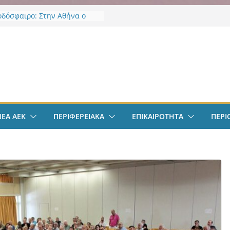
οδόσφαιρο: Στην Αθήνα ο
Βιτάλις – Περνά ιατρικά,
άφει τετραετές συμβόλαιο
άνει δουλειά στα Σπάτα
ν
οδόσφαιρο: Ανακοινώθηκε
ίσημα ο Μίλαν Βιτάλις
Χαρδαλιάς: «Με το
ηρητήριο Έργων η
ρεια Αττικής αποκτά ένα
α πρώτα ολοκληρωμένα
ΝΕΑ ΑΕΚ
ΠΕΡΙΦΕΡΕΙΑΚΑ
ΕΠΙΚΑΙΡΟΤΗΤΑ
ΠΕΡΙ
κά εργαλεία στην Ευρώπη
 διαφάνεια και τη
οσία»
άντμπολ Γυναικών: Ανανέωσε
α Γκόμες Ρεσέντε
άντμπολ Γυναικών:
νωσε την Νικολίνα Ανδρέου,
νη Κύπρια εξτρέμ