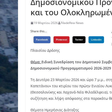
Δημοσιονομικού Προ
και του Ολοκληρωμέ
19 Μαρτίου 2026
Filadelfeia News
Share this...
Facebook
Pinterest
Twitter
Linkedin
Πλαισίου Δράσης
Θέμα
:
Ειδική Συνεδρίαση του Δημοτικού Συμβ
Δημοσιονομικού Προγραμματισμού
2026-2029
Τη Δευτέρα 23 Μαρτίου 2026 και ώρα 7 μ.μ., σ
Καπετάνου» του κτιρίου του πρώην Ενιαίου Λυ
(Θεσσαλονίκης και Λαχανά-Νέα Φιλαδέλφεια), τ
συζήτηση και λήψη απόφασης στα παρακάτω θέ
Θέματα Ημερήσιας Διάταξης