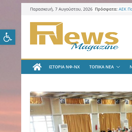
Μετάβαση
Πρόσφατα:
ΑΕΚ Π
Παρασκευή, 7 Αυγούστου, 2026
σε
Μίλαν 
υπογρ
περιεχόμενο
και πι
Ανοίξτε τη γραμμή εργαλείω
ΑΕΚ Π
και επ
Νίκος 
Παρατ
Περιφέ
από τ
ΙΣΤΟΡΙΑ ΝΦ-ΝΧ
ΤΟΠΙΚΑ ΝΕΑ
ψηφια
για τη
λογοδ
ΑΕΚ Χ
με Άνν
ΑΕΚ Χ
Ανακοί
18χρο