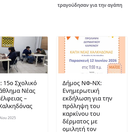
τραγούδησαν για την αγάπη
 15ο Σχολικό
Δήμος ΝΦ-ΝΧ:
άθλημα Νέας
Ενημερωτική
έλφειας –
εκδήλωση για την
Χαλκηδόνας
πρόληψη του
καρκίνου του
λίου 2025
δέρματος με
ομιλητή τον