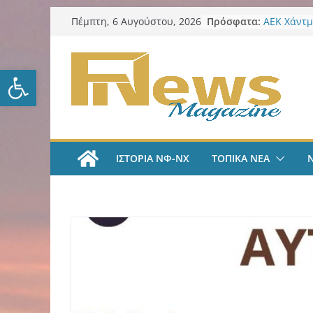
Μετάβαση
Πρόσφατα:
AEK Χάντμ
Πέμπτη, 6 Αυγούστου, 2026
σε
Πραγματο
συγκέντρω
περιεχόμενο
ενόψει τη
Ανοίξτε τη γραμμή εργαλείω
ΑΕΚ Ποδόσ
και επίση
ΑΕΚ Χάντμ
Ανακοίνωσ
18χρονη Κ
ΑΕΚ Ποδόσ
ΙΣΤΟΡΙΑ ΝΦ-ΝΧ
ΤΟΠΙΚΑ ΝΕΑ
Μίλαν Βιτά
υπογράφει
και πιάνε
LIVE “Α
Αυτοκρατο
γραμμές μ
και Κώστα