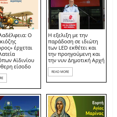
λαδέλφεια: Ο
Η εξελιξη με την
κιόζης
παράδοση σε ιδιώτη
ρος» έρχεται
των LED εκθέτει και
λατεία
την προηγούμενη και
πων Αϊδινίου
την νυν Δημοτική Αρχή
ύθερη είσοδο
READ MORE
RE