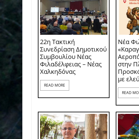
22η Τακτική
Νέα Φι
Συνεδρίαση Δημοτικού
«Καραγ
Συμβουλίου Νέας
Αεροπό
Φιλαδέλφειας – Νέας
στην Π
Χαλκηδόνας
Προσκό
με ελε
READ MORE
READ MO