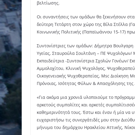
βελτίωσης.
Οι συναντήσεις των ομάδων θα ξεκινήσουν στα 
δεύτερη Τετάρτη στον χώρο της Βίλα Στέλλα (Γα
Κοινωνικής Πολιτικής (Παπαϊωάννου 15-17) πρω
Συντονίστριες των ομάδων: Δήμητρα Βουλγαρη
Υγείας, Σταυρούλα Σουλτάνη – ΠΕ Ψυχολόγων/ 
Εκπαιδεύτρια -Συντονίστρια Σχολών Γονέων/ Ε
Αμμολοχίτου, Κλινική Ψυχολόγος, Ψυχοθεραπεύτ
Οικογενειακής Ψυχοθεραπείας, Msc Διοίκηση Μ
Πρόνοιας, Ισότητας Φύλων & Απασχόλησης της 
«Για ακόμα μια χρονιά υλοποιούμε το πρόγραμ
αρκετούς συμπολίτες και αρκετές συμπολίτισσέ
καθημερινότητά τους. Έστω και έναν ή μία να υ
ευχαριστήσω τις συνεργάτιδές μου στην Διεύθυ
μήνυμα του δημάρχου Ηρακλείου Αττικής, Νίκ