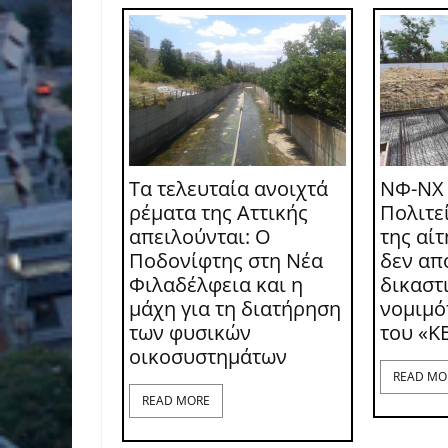
Τα τελευταία ανοιχτά
ΝΦ-ΝΧ
ρέματα της Αττικής
Πολιτε
απειλούνται: Ο
της αί
Ποδονίφτης στη Νέα
δεν απ
Φιλαδέλφεια και η
δικαστι
μάχη για τη διατήρηση
νομιμό
των φυσικών
του «Κ
οικοσυστημάτων
READ MO
READ MORE