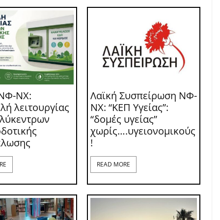
ΝΦ-ΝΧ:
Λαϊκή Συσπείρωση ΝΦ-
λή λειτουργίας
ΝΧ: “ΚΕΠ Υγείας”:
ολύκεντρων
“δομές υγείας”
δοτικής
χωρίς….υγειονομικούς
κλωσης
!
RE
READ MORE