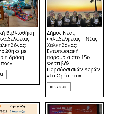
κή Βιβλιοθήκη
Δήμος Νέας
ιλαδέλφειας –
Φιλαδέλφειας – Νέας
αλκηδόνας:
Χαλκηδόνας:
ηρώθηκε με
Εντυπωσιακή
ία η δράση
παρουσία στο 15ο
ιπος»
Φεστιβάλ
Παραδοσιακών Χορών
«Τα Ορέστεια»
RE
READ MORE