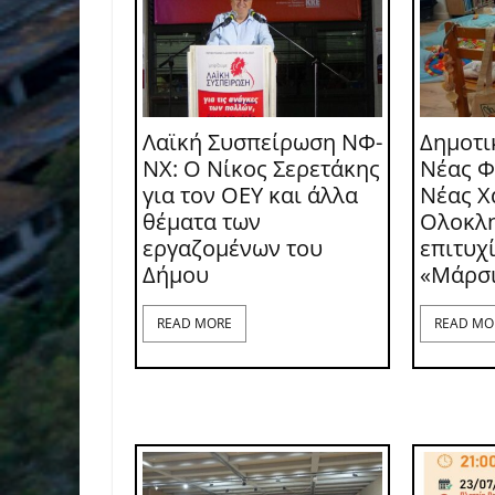
Λαϊκή Συσπείρωση ΝΦ-
Δημοτι
ΝΧ: O Νίκος Σερετάκης
Νέας Φ
για τον ΟΕΥ και άλλα
Νέας Χ
θέματα των
Ολοκλ
εργαζομένων του
επιτυχ
Δήμου
«Μάρσ
READ MORE
READ MO