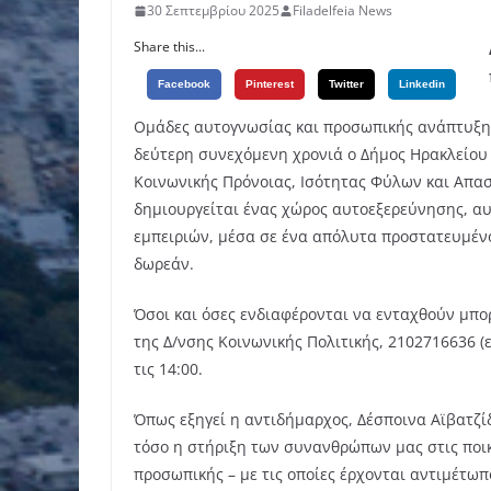
30 Σεπτεμβρίου 2025
Filadelfeia News
Share this...
Facebook
Pinterest
Twitter
Linkedin
Ομάδες αυτογνωσίας και προσωπικής ανάπτυξης 
δεύτερη συνεχόμενη χρονιά ο Δήμος Ηρακλείου
Κοινωνικής Πρόνοιας, Ισότητας Φύλων και Απασ
δημιουργείται ένας χώρος αυτοεξερεύνησης, α
εμπειριών, μέσα σε ένα απόλυτα προστατευμένο
δωρεάν.
Όσοι και όσες ενδιαφέρονται να ενταχθούν μπο
της Δ/νσης Κοινωνικής Πολιτικής, 2102716636 (
τις 14:00.
Όπως εξηγεί η αντιδήμαρχος, Δέσποινα Αϊβατζί
τόσο η στήριξη των συνανθρώπων μας στις ποικ
προσωπικής – με τις οποίες έρχονται αντιμέτωπ