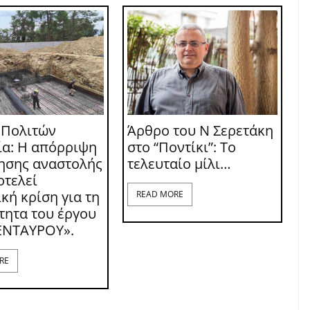
 Πολιτών
Άρθρο του Ν Σερετάκη
ία: Η απόρριψη
στο “Ποντίκι”: Το
τησης αναστολής
τελευταίο μίλι…
οτελεί
κή κρίση για τη
READ MORE
τητα του έργου
ΕΝΤΑΥΡΟΥ».
RE