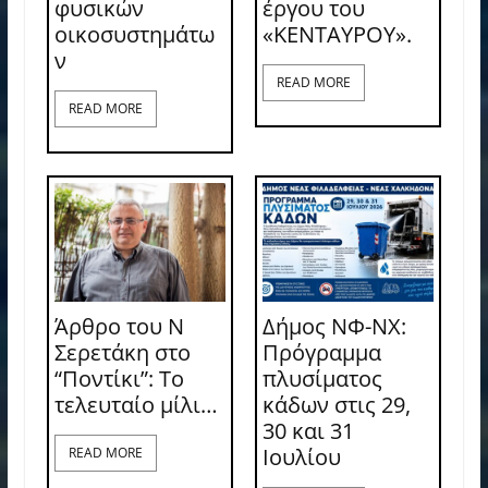
φυσικών
έργου του
οικοσυστημάτω
«ΚΕΝΤΑΥΡΟΥ».
ν
READ MORE
READ MORE
Άρθρο του Ν
Δήμος ΝΦ-ΝΧ:
Σερετάκη στο
Πρόγραμμα
“Ποντίκι”: Το
πλυσίματος
τελευταίο μίλι…
κάδων στις 29,
30 και 31
Ιουλίου
READ MORE