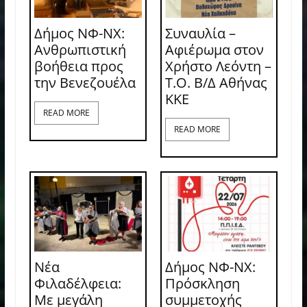
Δήμος ΝΦ-ΝΧ:
Συναυλία –
Ανθρωπιστική
Αφιέρωμα στον
βοήθεια προς
Χρήστο Λεόντη –
την Βενεζουέλα
Τ.Ο. Β/Δ Αθήνας
ΚΚΕ
READ MORE
READ MORE
Νέα
Δήμος ΝΦ-ΝΧ:
Φιλαδέλφεια:
Πρόσκληση
Με μεγάλη
συμμετοχής