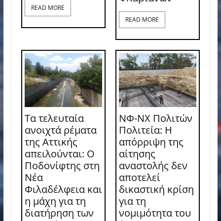
READ MORE
READ MORE
Τα τελευταία
ΝΦ-ΝΧ Πολιτών
ανοιχτά ρέματα
Πολιτεία: Η
της Αττικής
απόρριψη της
απειλούνται: Ο
αίτησης
Ποδονίφτης στη
αναστολής δεν
Νέα
αποτελεί
Φιλαδέλφεια και
δικαστική κρίση
η μάχη για τη
για τη
διατήρηση των
νομιμότητα του