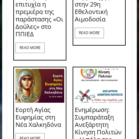
επιτυχία η
στην 29η
πρεμιέρα της
Εθελοντική
παράστασης «Οι
Αιμοδοσία
Δούλες» στο
ΠΠΙΕΔ
READ MORE
READ MORE
Εορτή Αγίας
Ενημέρωση:
Ευφημίας στη
Συμπαράταξη
Νέα Χαλκηδόνα
Ανεξάρτητη
Κίνηση Πολιτών
READ MORE