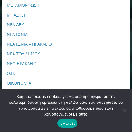
ΜΕΤΑΜΟΡΦΩΣΗ
ΜΠΑΣΚΕΤ
ΝΕΑ ΑΕΚ
ΝΕΑ ΙΩΝΙΑ
ΝΕΑ ΙΩΝΙΑ – ΗΡΑΚΛΕΙΟ
ΝΕΑ ΤΟΥ ΔΗΜΟΥ
ΝΕΟ ΗΡΑΚΛΕΙΟ
Ο.Η.Ε
ΟΙΚΟΝΟΜΙΑ
Π.Π.Σ "ΑΓΙΑ ΣΟΦΙΑ"
Χρησιμοποιούμε cookies για να σας προσφέρουμε την
ΠΕΡΙΟΔΙΚΟ
καλύτερη δυνατή εμπειρία στη σελίδα μας. Εάν συνεχίσετε να
χρησιμοποιείτε τη σελίδα, θα υποθέσουμε πως είστε
ΠΕΡΙΦΕΡΕΙΑ ΑΤΤΙΚΗΣ
ικανοποιημένοι με αυτό.
ΠΕΡΙΦΕΡΕΙΑΚΑ
Εντάξει
ΠΟΔΟΣΦΑΙΡΟ