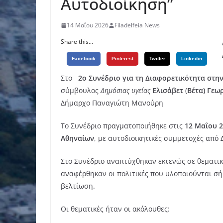
Αυτοδιοίκηση”
14 Μαΐου 2026
Filadelfeia News
Share this...
Facebook
Pinterest
Twitter
Linkedin
Στο
2ο Συνέδριο για τη Διαφορετικότητα στη
σύμβουλος
Δημόσιας υγείας
Ελισάβετ
(
Βέτα) Γεω
Δήμαρχο Παναγιώτη Μανούρη
Το Συνέδριο πραγματοποιήθηκε στις
12 Μαΐου 
Αθηναίων
, με αυτοδιοικητικές συμμετοχές από
Στο Συνέδριο αναπτύχθηκαν εκτενώς σε θεματι
αναφέρθηκαν οι πολιτικές που υλοποιούνται σή
βελτίωση.
Οι θεματικές ήταν οι ακόλουθες: