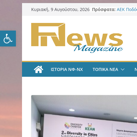
Μετάβαση
Πρόσφατα:
ΑΕΚ Ποδόσ
Κυριακή, 9 Αυγούστου, 2026
σε
ΑΕΚ – Καλ
Επίθεση 
περιεχόμενο
Επείγοντ
Ανοίξτε τη γραμμή εργαλείω
Καταγγελ
Στεγαστι
2026: Ποι
ευρώ
Λυκαβηττ
στην Παν
ΙΣΤΟΡΙΑ ΝΦ-ΝΧ
ΤΟΠΙΚΑ ΝΕΑ
Ζωγράφου
δενδρύλλ
Κυριακάτ
Αυγούστο
επικαιρότ
καθημερι
filadelfe