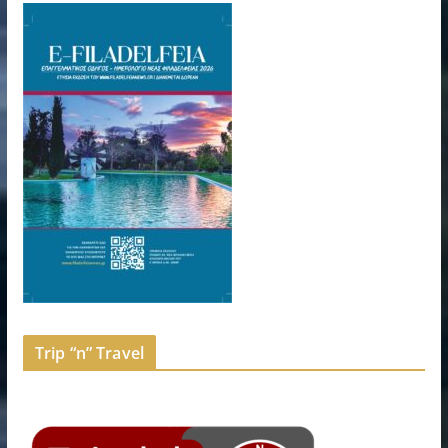
Trip “n” Travel