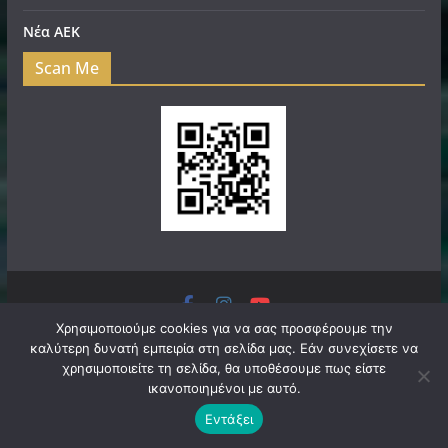
Νέα ΑΕΚ
Scan Me
Πνευματικά Δικαιώματα © 2026
filadelfeianews.gr
. Τα
Χρησιμοποιούμε cookies για να σας προσφέρουμε την
καλύτερη δυνατή εμπειρία στη σελίδα μας. Εάν συνεχίσετε να
πνευματικά δικαιώματα προστατεύονται.
χρησιμοποιείτε τη σελίδα, θα υποθέσουμε πως είστε
Θέμα:
ColorMag
από ThemeGrill. Κατασκευασμένο με
ικανοποιημένοι με αυτό.
WordPress
.
Εντάξει