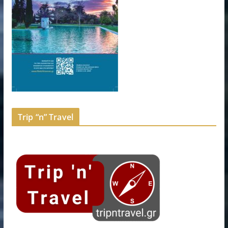
Trip “n” Travel