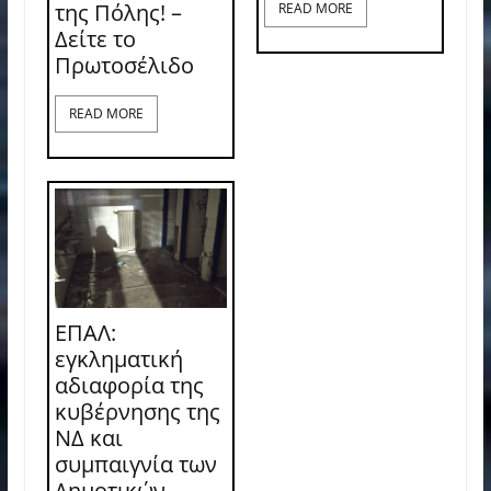
της Πόλης! –
READ MORE
Δείτε το
Πρωτοσέλιδο
READ MORE
ΕΠΑΛ:
εγκληματική
αδιαφορία της
κυβέρνησης της
ΝΔ και
συμπαιγνία των
Δημοτικών