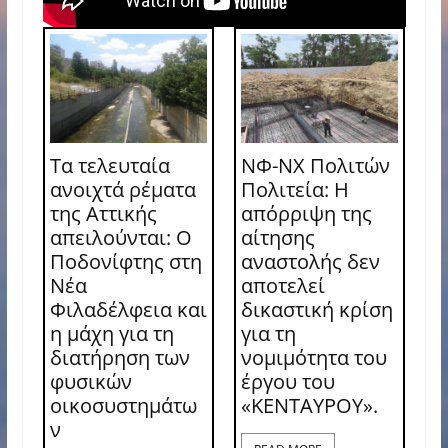
Τα τελευταία
ΝΦ-ΝΧ Πολιτών
ανοιχτά ρέματα
Πολιτεία: Η
της Αττικής
απόρριψη της
απειλούνται: Ο
αίτησης
Ποδονίφτης στη
αναστολής δεν
Νέα
αποτελεί
Φιλαδέλφεια και
δικαστική κρίση
η μάχη για τη
για τη
διατήρηση των
νομιμότητα του
φυσικών
έργου του
οικοσυστημάτω
«ΚΕΝΤΑΥΡΟΥ».
ν