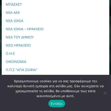
ΜΠΑΣΚΕΤ
ΝΕΑ ΑΕΚ
ΝΕΑ ΙΩΝΙΑ
ΝΕΑ ΙΩΝΙΑ – ΗΡΑΚΛΕΙΟ
ΝΕΑ ΤΟΥ ΔΗΜΟΥ
ΝΕΟ ΗΡΑΚΛΕΙΟ
Ο.Η.Ε
ΟΙΚΟΝΟΜΙΑ
Π.Π.Σ "ΑΓΙΑ ΣΟΦΙΑ"
ΠΕΡΙΟΔΙΚΟ
Χρησιμοποιούμε cookies για να σας προσφέρουμε την
ΠΕΡΙΦΕΡΕΙΑ ΑΤΤΙΚΗΣ
καλύτερη δυνατή εμπειρία στη σελίδα μας. Εάν συνεχίσετε να
χρησιμοποιείτε τη σελίδα, θα υποθέσουμε πως είστε
ΠΕΡΙΦΕΡΕΙΑΚΑ
ικανοποιημένοι με αυτό.
ΠΟΔΟΣΦΑΙΡΟ
Εντάξει
ΠΟΛΙΤΙΚΗ