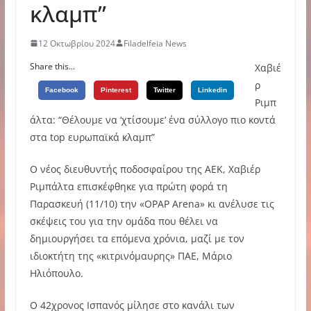
κλαμπ”
12 Οκτωβρίου 2024
Filadelfeia News
Share this...
Χαβιέ
ρ
Facebook
Pinterest
Twitter
Linkedin
Ριμπ
άλτα: “Θέλουμε να ‘χτίσουμε’ ένα σύλλογο πιο κοντά
στα top ευρωπαϊκά κλαμπ”
Ο νέος διευθυντής ποδοσφαίρου της ΑΕΚ, Χαβιέρ
Ριμπάλτα επισκέφθηκε για πρώτη φορά τη
Παρασκευή (11/10) την «OPAP Arena» κι ανέλυσε τις
σκέψεις του για την ομάδα που θέλει να
δημιουργήσει τα επόμενα χρόνια, μαζί με τον
ιδιοκτήτη της «κιτρινόμαυρης» ΠΑΕ, Μάριο
Ηλιόπουλο.
Ο 42χρονος Ισπανός μίλησε στο κανάλι των