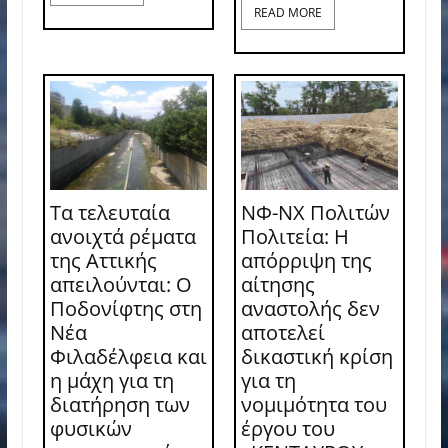
READ MORE
Τα τελευταία
ΝΦ-ΝΧ Πολιτών
ανοιχτά ρέματα
Πολιτεία: Η
της Αττικής
απόρριψη της
απειλούνται: Ο
αίτησης
Ποδονίφτης στη
αναστολής δεν
Νέα
αποτελεί
Φιλαδέλφεια και
δικαστική κρίση
η μάχη για τη
για τη
διατήρηση των
νομιμότητα του
φυσικών
έργου του