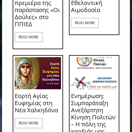
πρεμιέρα της
Εθελοντική
παράστασης «Οι
Αιμοδοσία
Δούλες» στο
ΠΠΙΕΔ
READ MORE
READ MORE
Εορτή Αγίας
Ενημέρωση:
Ευφημίας στη
Συμπαράταξη
Νέα Χαλκηδόνα
Ανεξάρτητη
Κίνηση Πολιτών
– Η πόλη της
READ MORE
καρδιάς μας