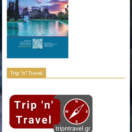
Trip “n” Travel