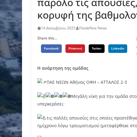
παρόλο τις απουσίες
κορυφή της βαθμολο
14 Δεκεμβρίου 2025
Filadelfeia News
Share this...
Facebook
Pinterest
Twitter
Linkedin
Η ανάρτηση της ομάδας
ΠΑΕ ΝΕΩΝ Αθήνας ΟΦΗ – ΑΤΤΑΛΟΣ 2-3
Μεγάλη νίκη για την ομάδα στο
υπερκεράσει:
τις πολλές απουσίες στις οποίες προστέθη
ημίχρονο λόγω τραυματισμού (μεταφέρθηκε στο