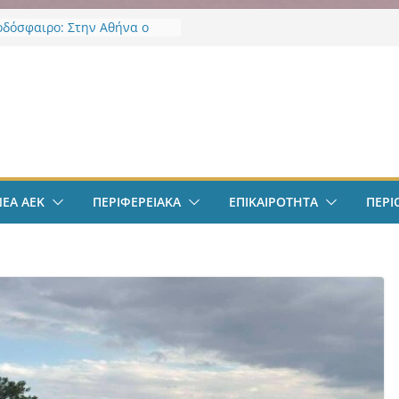
οδόσφαιρο: Στην Αθήνα ο
Βιτάλις – Περνά ιατρικά,
άφει τετραετές συμβόλαιο
άνει δουλειά στα Σπάτα
ν
οδόσφαιρο: Ανακοινώθηκε
ίσημα ο Μίλαν Βιτάλις
Χαρδαλιάς: «Με το
ηρητήριο Έργων η
ρεια Αττικής αποκτά ένα
α πρώτα ολοκληρωμένα
ΝΕΑ ΑΕΚ
ΠΕΡΙΦΕΡΕΙΑΚΑ
ΕΠΙΚΑΙΡΟΤΗΤΑ
ΠΕΡΙ
κά εργαλεία στην Ευρώπη
 διαφάνεια και τη
οσία»
άντμπολ Γυναικών: Ανανέωσε
α Γκόμες Ρεσέντε
άντμπολ Γυναικών:
νωσε την Νικολίνα Ανδρέου,
νη Κύπρια εξτρέμ