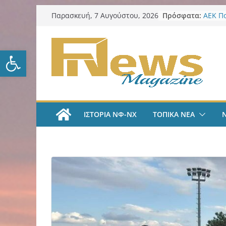
Μετάβαση
Πρόσφατα:
ΑΕΚ Π
Παρασκευή, 7 Αυγούστου, 2026
σε
Μίλαν 
υπογρ
περιεχόμενο
και πι
Ανοίξτε τη γραμμή εργαλείω
ΑΕΚ Π
και επ
Νίκος 
Παρατ
Περιφέ
από τ
ΙΣΤΟΡΙΑ ΝΦ-ΝΧ
ΤΟΠΙΚΑ ΝΕΑ
ψηφια
για τη
λογοδ
ΑΕΚ Χ
με Άνν
ΑΕΚ Χ
Ανακοί
18χρο