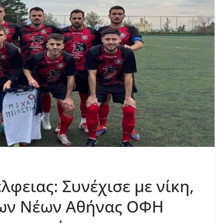
φειας: Συνέχισε με νίκη,
 των Νέων Αθήνας ΟΦΗ