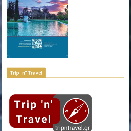
Trip “n” Travel