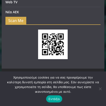
Web TV
Νέα ΑΕΚ
Scan Me
Χρησιμοποιούμε cookies για να σας προσφέρουμε την
Πνευματικά Δικαιώματα © 2026
filadelfeianews.gr
. Τα
καλύτερη δυνατή εμπειρία στη σελίδα μας. Εάν συνεχίσετε να
χρησιμοποιείτε τη σελίδα, θα υποθέσουμε πως είστε
πνευματικά δικαιώματα προστατεύονται.
ικανοποιημένοι με αυτό.
Θέμα:
ColorMag
από ThemeGrill. Κατασκευασμένο με
Εντάξει
WordPress
.