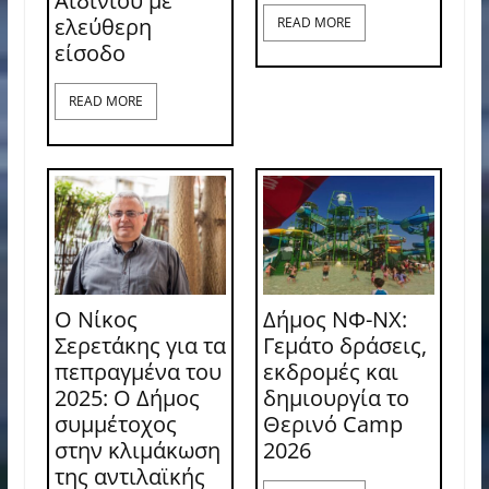
Αϊδινίου με
ελεύθερη
READ MORE
είσοδο
READ MORE
Ο Νίκος
Δήμος ΝΦ-ΝΧ:
Σερετάκης για τα
Γεμάτο δράσεις,
πεπραγμένα του
εκδρομές και
2025: Ο Δήμος
δημιουργία το
συμμέτοχος
Θερινό Camp
στην κλιμάκωση
2026
της αντιλαϊκής