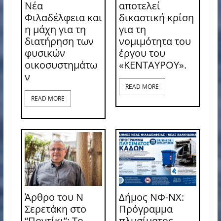
Νέα
αποτελεί
Φιλαδέλφεια και
δικαστική κρίση
η μάχη για τη
για τη
διατήρηση των
νομιμότητα του
φυσικών
έργου του
οικοσυστημάτω
«ΚΕΝΤΑΥΡΟΥ».
ν
READ MORE
READ MORE
Άρθρο του Ν
Δήμος ΝΦ-ΝΧ:
Σερετάκη στο
Πρόγραμμα
“Ποντίκι”: Το
πλυσίματος