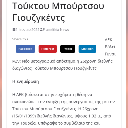
Τούκτου Μπούρτσου
Γιουζγκέντς
1 Ιουνίου 2025
Filadelfeia News
Share this...
ΑΕΚ
Βόλεϊ
Facebook
Pinterest
Twitter
Linkedin
Γυναι
κών: Νέο μεταγραφικό απόκτημα η 26χρονη διεθνής
διαγώνιος Τούκτου Μπούρτσου Γιουζγκέντς
Η ενημέρωση
Η ΑΕΚ βρίσκεται στην ευχάριστη θέση να
ανακοινώσει την έναρξη της συνεργασίας της με την
Τούκτου Μπούρτσου Γιουζγκέντς. Η 26χρονη
(15/01/1999) διεθνής διαγώνιος, ύψους 1.92 μ., από
την Τουρκία, υπέγραψε το συμβόλαιό της και