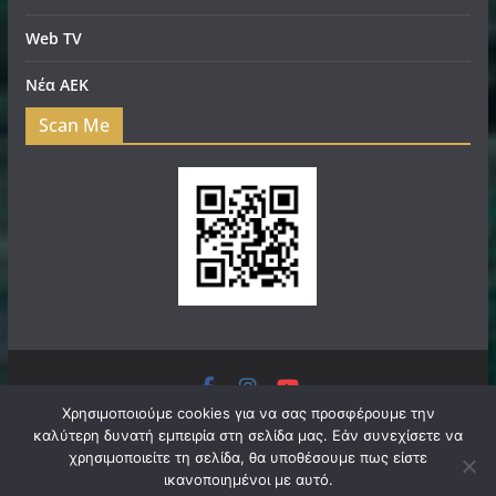
Web TV
Νέα ΑΕΚ
Scan Me
Πνευματικά Δικαιώματα © 2026
filadelfeianews.gr
. Τα
Χρησιμοποιούμε cookies για να σας προσφέρουμε την
καλύτερη δυνατή εμπειρία στη σελίδα μας. Εάν συνεχίσετε να
πνευματικά δικαιώματα προστατεύονται.
χρησιμοποιείτε τη σελίδα, θα υποθέσουμε πως είστε
Θέμα:
ColorMag
από ThemeGrill. Κατασκευασμένο με
ικανοποιημένοι με αυτό.
WordPress
.