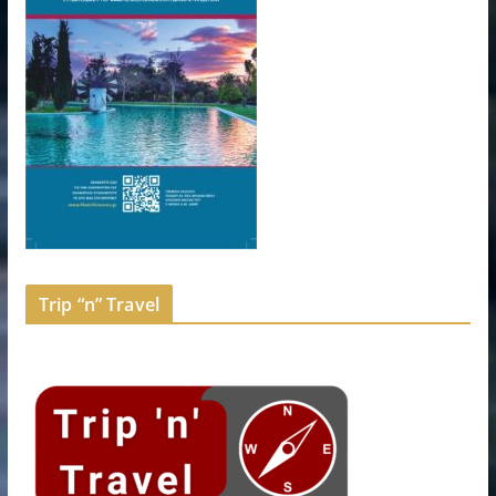
Trip “n” Travel