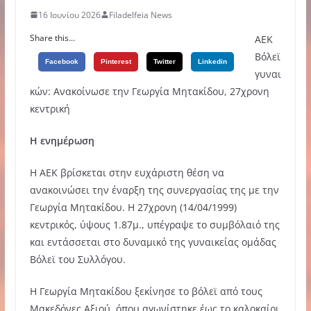
16 Ιουνίου 2026
Filadelfeia News
Share this...
ΑΕΚ
Βόλεϊ
Facebook
Pinterest
Twitter
Linkedin
γυναι
κών: Ανακοίνωσε την Γεωργία Μητακίδου, 27χρονη
κεντρική
Η ενημέρωση
Η ΑΕΚ βρίσκεται στην ευχάριστη θέση να
ανακοινώσει την έναρξη της συνεργασίας της με την
Γεωργία Μητακίδου. Η 27χρονη (14/04/1999)
κεντρικός, ύψους 1.87μ., υπέγραψε το συμβόλαιό της
και εντάσσεται στο δυναμικό της γυναικείας ομάδας
Βόλεϊ του Συλλόγου.
Η Γεωργία Μητακίδου ξεκίνησε το βόλεϊ από τους
Μακεδόνες Αξιού, όπου αγωνίστηκε έως το καλοκαίρι