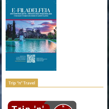
Trip “n” Travel