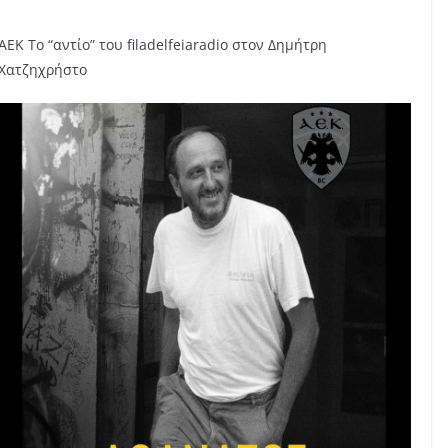
AEK Το “αντίο” του filadelfeiaradio στον Δημήτρη
Χατζηχρήστο