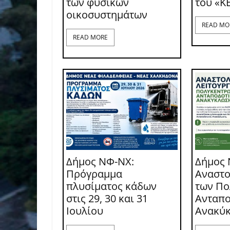
των φυσικών
του «Κ
οικοσυστημάτων
READ MO
READ MORE
Δήμος ΝΦ-ΝΧ:
Δήμος 
Πρόγραμμα
Αναστο
πλυσίματος κάδων
των Π
στις 29, 30 και 31
Ανταπο
Ιουλίου
Ανακύ