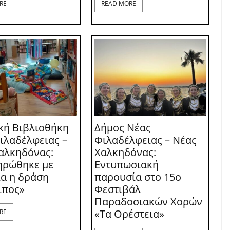
RE
READ MORE
κή Βιβλιοθήκη
Δήμος Νέας
ιλαδέλφειας –
Φιλαδέλφειας – Νέας
αλκηδόνας:
Χαλκηδόνας:
ηρώθηκε με
Εντυπωσιακή
ία η δράση
παρουσία στο 15ο
ιπος»
Φεστιβάλ
Παραδοσιακών Χορών
«Τα Ορέστεια»
RE