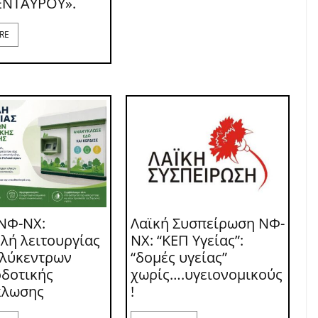
ΕΝΤΑΥΡΟΥ».
RE
ΝΦ-ΝΧ:
Λαϊκή Συσπείρωση ΝΦ-
λή λειτουργίας
ΝΧ: “ΚΕΠ Υγείας”:
ολύκεντρων
“δομές υγείας”
δοτικής
χωρίς….υγειονομικούς
κλωσης
!