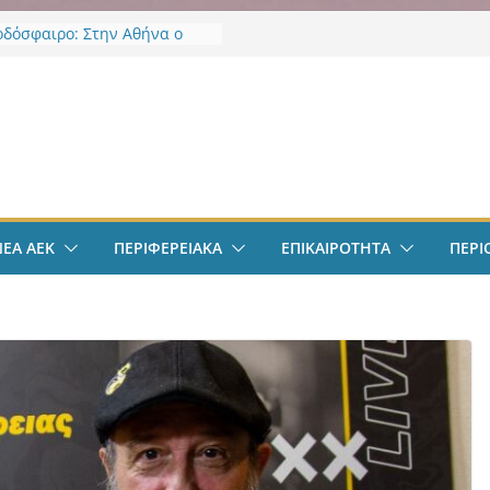
οδόσφαιρο: Στην Αθήνα ο
Βιτάλις – Περνά ιατρικά,
άφει τετραετές συμβόλαιο
άνει δουλειά στα Σπάτα
ν
οδόσφαιρο: Ανακοινώθηκε
ίσημα ο Μίλαν Βιτάλις
Χαρδαλιάς: «Με το
ηρητήριο Έργων η
ρεια Αττικής αποκτά ένα
α πρώτα ολοκληρωμένα
ΝΕΑ ΑΕΚ
ΠΕΡΙΦΕΡΕΙΑΚΑ
ΕΠΙΚΑΙΡΟΤΗΤΑ
ΠΕΡΙ
κά εργαλεία στην Ευρώπη
 διαφάνεια και τη
οσία»
άντμπολ Γυναικών: Ανανέωσε
α Γκόμες Ρεσέντε
άντμπολ Γυναικών:
νωσε την Νικολίνα Ανδρέου,
νη Κύπρια εξτρέμ