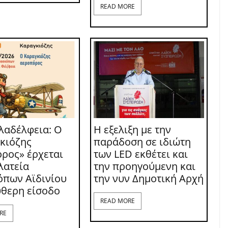
READ MORE
λαδέλφεια: Ο
Η εξελιξη με την
κιόζης
παράδοση σε ιδιώτη
ρος» έρχεται
των LED εκθέτει και
λατεία
την προηγούμενη και
πων Αϊδινίου
την νυν Δημοτική Αρχή
ύθερη είσοδο
READ MORE
RE