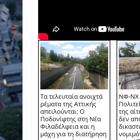
Τα τελευταία ανοιχτά
ΝΦ-ΝΧ
ρέματα της Αττικής
Πολιτε
απειλούνται: Ο
της αί
Ποδονίφτης στη Νέα
δεν απ
Φιλαδέλφεια και η
δικαστι
μάχη για τη διατήρηση
νομιμό