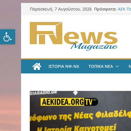
Μετάβαση
Πρόσφατα:
ΑΕΚ Π
Παρασκευή, 7 Αυγούστου, 2026
σε
Μίλαν 
υπογρ
περιεχόμενο
και πι
Ανοίξτε τη γραμμή εργαλείω
ΑΕΚ Π
και επ
Νίκος 
Παρατ
Περιφέ
από τ
ΙΣΤΟΡΙΑ ΝΦ-ΝΧ
ΤΟΠΙΚΑ ΝΕΑ
ψηφια
για τη
λογοδ
ΑΕΚ Χ
με Άνν
ΑΕΚ Χ
Ανακοί
18χρο