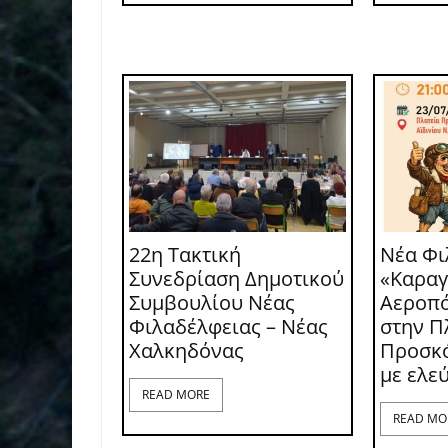
22η Τακτική
Νέα Φι
Συνεδρίαση Δημοτικού
«Καραγ
Συμβουλίου Νέας
Αεροπό
Φιλαδέλφειας – Νέας
στην Π
Χαλκηδόνας
Προσκό
με ελε
READ MORE
READ MO