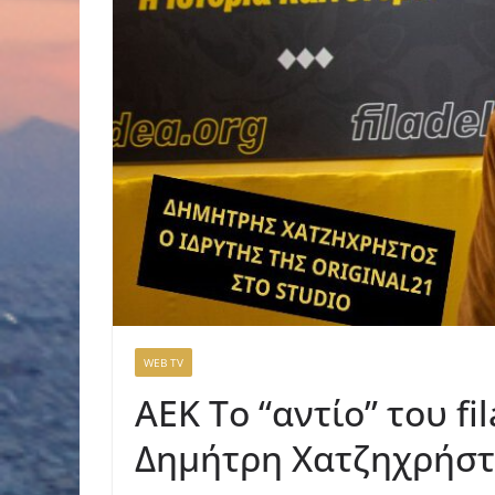
WEB TV
AEK Το “αντίο” του fi
Δημήτρη Χατζηχρήσ