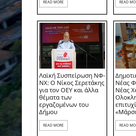
READ MORE
READ MO
Λαϊκή Συσπείρωση ΝΦ-
Δημοτι
ΝΧ: O Νίκος Σερετάκης
Νέας Φ
για τον ΟΕΥ και άλλα
Νέας Χ
θέματα των
Ολοκλ
εργαζομένων του
επιτυχ
Δήμου
«Μάρσ
READ MORE
READ MO