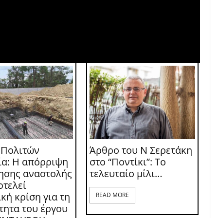
 Πολιτών
Άρθρο του Ν Σερετάκη
ία: Η απόρριψη
στο “Ποντίκι”: Το
τησης αναστολής
τελευταίο μίλι…
οτελεί
κή κρίση για τη
READ MORE
τητα του έργου