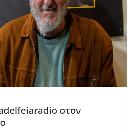
ladelfeiaradio στον
το