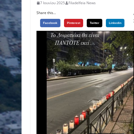
7 Ιουνίου 2025
Filadelfeia News
Share this...
Facebook
Pinterest
Twitter
Linkedin