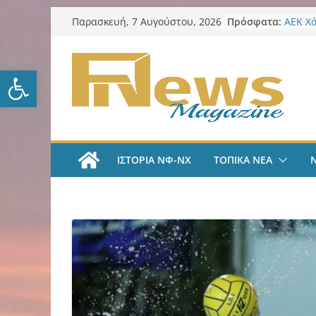
Μετάβαση
Πρόσφατα:
ΑΕΚ Χ
Παρασκευή, 7 Αυγούστου, 2026
σε
με Άνν
Δήμος
περιεχόμενο
πυρόπ
Ανοίξτε τη γραμμή εργαλείω
Δήμος
“Κέντα
ΑΕΚ Π
και επ
Νίκος 
Παρατ
ΙΣΤΟΡΙΑ ΝΦ-ΝΧ
ΤΟΠΙΚΑ ΝΕΑ
Περιφέ
από τ
ψηφια
για τη
λογοδ