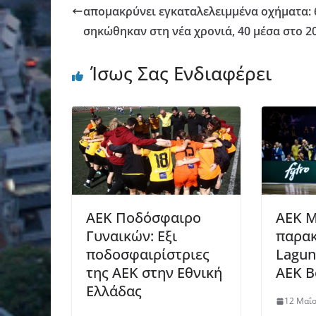
απομακρύνει εγκαταλελειμμένα οχήματα: 
σηκώθηκαν στη νέα χρονιά, 40 μέσα στο 2
Ίσως Σας Ενδιαφέρει
AEK Ποδόσφαιρο
ΑΕΚ Μ
Γυναικών: Εξι
παρακ
ποδοσφαιρίστριες
Lagun
της ΑΕΚ στην Εθνική
AEK B
Ελλάδας
12 Μαΐ