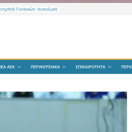
άντμπολ Γυναικών: Ανανέωσε
α Γκόμες Ρεσέντε
 ΝΦ-ΝΧ: Υποστήριξη
ληκτων
ν
 ΝΦ-ΝΧ: Αναψυκτήριο
υρος”
οδόσφαιρο: Ανακοινώθηκε
ίσημα ο Μίλαν Βιτάλις
Χαρδαλιάς: «Με το
ηρητήριο Έργων η
ΝΕΑ ΑΕΚ
ΠΕΡΙΦΕΡΕΙΑΚΑ
ΕΠΙΚΑΙΡΟΤΗΤΑ
ΠΕΡΙ
ρεια Αττικής αποκτά ένα
α πρώτα ολοκληρωμένα
κά εργαλεία στην Ευρώπη
 διαφάνεια και τη
οσία»