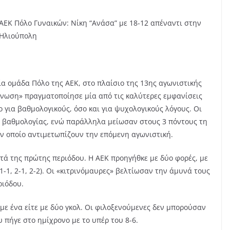
ΑΕΚ Πόλο Γυναικών: Νίκη “Ανάσα” με 18-12 απέναντι στην
Ηλιούπολη
ία ομάδα Πόλο της ΑΕΚ, στο πλαίσιο της 13ης αγωνιστικής
Ένωση» πραγματοποίησε μία από τις καλύτερες εμφανίσεις
ο για βαθμολογικούς, όσο και για ψυχολογικούς λόγους. Οι
ς βαθμολογίας, ενώ παράλληλα μείωσαν στους 3 πόντους τη
ον οποίο αντιμετωπίζουν την επόμενη αγωνιστική.
τά της πρώτης περιόδου. Η ΑΕΚ προηγήθκε με δύο φορές, με
1-1, 2-1, 2-2). Οι «κιτρινόμαυρες» βελτίωσαν την άμυνά τους
ριόδου.
με ένα είτε με δύο γκολ. Οι φιλοξενούμενες δεν μπορούσαν
 πήγε στο ημίχρονο με το υπέρ του 8-6.