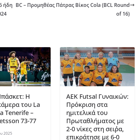
6 ήδη
BC – Προμηθέας Πάτρας Βίκος Cola (ΒCL Round
024
of 16)
πάσκετ: Η
ΑΕΚ Futsal Γυναικών:
άμερα του La
Πρόκριση στα
a Tenerife –
ημιτελικά του
etsson 73-77
Πρωταθλήματος με
2-0 νίκες στη σειρ΄΄α,
ου 2025
επικράτησε με 6-0