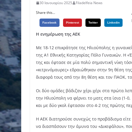
30 Ιανουαρίου 2025
Filadelfeia News
Share this...
Facebook
Pinterest
Twitter
Linkedin
Η ενημέρωση της ΑΕΚ
Με 18-12 επικράτησε της Ηλιούπολης η γυναικε
της Α1 Εθνικής Κατηγορίας Πόλο Γυναικών. Η «
της και έφτασε σε μία πολύ σημαντική νίκη τόσ
«κιτρινόμαυρες» εδραιώθηκαν στην 9η θέση τη
διαφορά τους από την 8η θέση και τον ΠΑΟΚ, τ
Oι δύο ομάδες βάδιζαν χέρι-χέρι στα πρώτα λεπ
την Ηλιούπολη να φέρνει το ματς στα ίσια (1-0, 
και με δύο γκολ έφτασαν στο 4-2 της πρώτης πε
Η ΑΕΚ διατηρούσε συνεχώς το προβάδισμα είτε 
να διασπάσουν την άμυνα του «Δικεφάλου», που