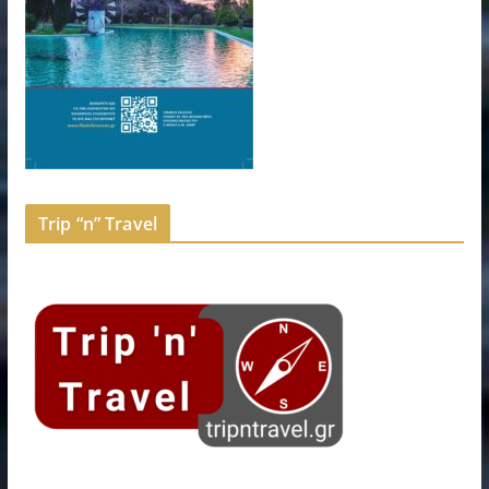
Trip “n” Travel