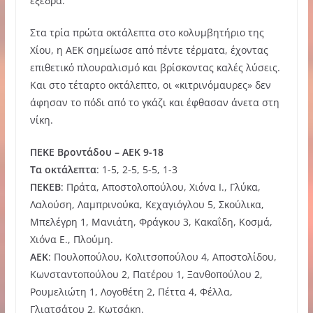
εξέδρα.
Στα τρία πρώτα οκτάλεπτα στο κολυμβητήριο της
Χίου, η ΑΕΚ σημείωσε από πέντε τέρματα, έχοντας
επιθετικό πλουραλισμό και βρίσκοντας καλές λύσεις.
Και στο τέταρτο οκτάλεπτο, οι «κιτρινόμαυρες» δεν
άφησαν το πόδι από το γκάζι και έφθασαν άνετα στη
νίκη.
ΠΕΚΕ Βροντάδου – ΑΕΚ 9-18
Τα
οκτάλεπτα
: 1-5, 2-5, 5-5, 1-3
ΠΕΚΕΒ
: Πράτα, Αποστολοπούλου, Χιόνα Ι., Γλύκα,
Λαλούση, Λαμπρινούκα, Κεχαγιόγλου 5, Σκούλικα,
Μπελέγρη 1, Μανιάτη, Φράγκου 3, Κακαΐδη, Κοσμά,
Χιόνα Ε., Πλούμη.
ΑΕΚ
: Πουλοπούλου, Κολιτσοπούλου 4, Αποστολίδου,
Κωνσταντοπούλου 2, Πατέρου 1, Ξανθοπούλου 2,
Ρουμελιώτη 1, Λογοθέτη 2, Πέττα 4, Φέλλα,
Γλιατσάτου 2, Κωτσάκη.