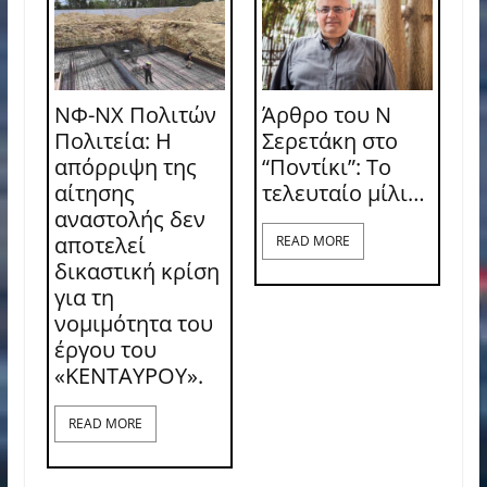
ΝΦ-ΝΧ Πολιτών
Άρθρο του Ν
Πολιτεία: Η
Σερετάκη στο
απόρριψη της
“Ποντίκι”: Το
αίτησης
τελευταίο μίλι…
αναστολής δεν
αποτελεί
READ MORE
δικαστική κρίση
για τη
νομιμότητα του
έργου του
«ΚΕΝΤΑΥΡΟΥ».
READ MORE