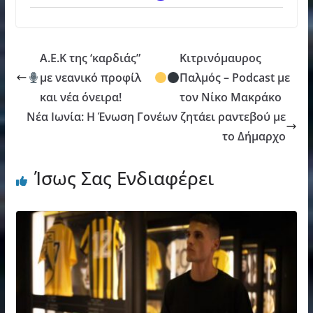
Α.Ε.Κ της ‘καρδιάς”
Κιτρινόμαυρος
με νεανικό προφίλ
Παλμός – Podcast με
και νέα όνειρα!
τον Νίκο Μακράκο
Νέα Ιωνία: Η Ένωση Γονέων ζητάει ραντεβού με
το Δήμαρχο
Ίσως Σας Ενδιαφέρει