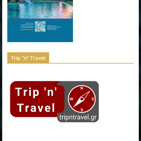
Trip “n” Travel