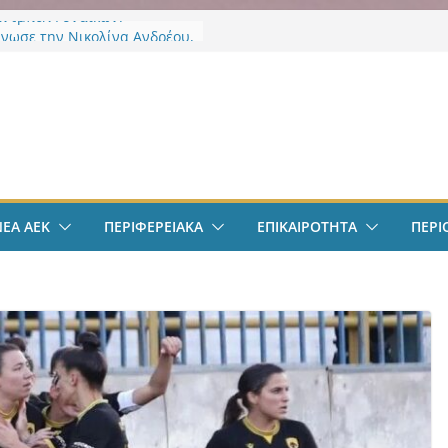
άντμπολ Γυναικών:
νωσε την Νικολίνα Ανδρέου,
νη Κύπρια εξτρέμ
οδόσφαιρο: Στην Αθήνα ο
ν
Βιτάλις – Περνά ιατρικά,
άφει τετραετές συμβόλαιο
άνει δουλειά στα Σπάτα
οδόσφαιρο: Ανακοινώθηκε
ίσημα ο Μίλαν Βιτάλις
Χαρδαλιάς: «Με το
ΝΕΑ ΑΕΚ
ΠΕΡΙΦΕΡΕΙΑΚΑ
ΕΠΙΚΑΙΡΟΤΗΤΑ
ΠΕΡΙ
ηρητήριο Έργων η
ρεια Αττικής αποκτά ένα
α πρώτα ολοκληρωμένα
κά εργαλεία στην Ευρώπη
 διαφάνεια και τη
οσία»
άντμπολ Γυναικών: Ανανέωσε
α Γκόμες Ρεσέντε