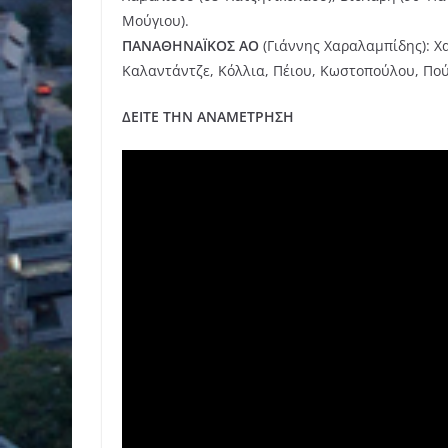
Μούγιου).
ΠΑΝΑΘΗΝΑΪΚΟΣ ΑΟ
(Γιάννης Χαραλαμπίδης): Χα
Καλαντάντζε, Κόλλια, Πέιου, Κωστοπούλου, Πού
ΔΕΙΤΕ ΤΗΝ ΑΝΑΜΕΤΡΗΣΗ