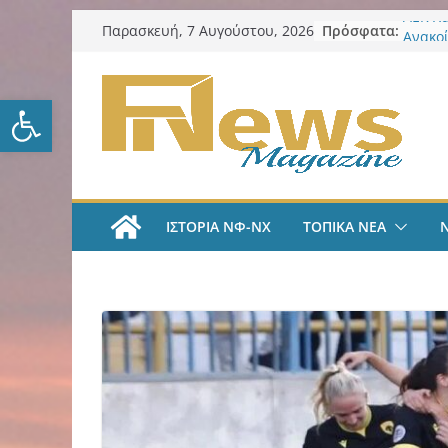
Μετάβαση
Πρόσφατα:
ΑΕΚ Χ
Παρασκευή, 7 Αυγούστου, 2026
σε
Ανακοί
18χρο
περιεχόμενο
ΑΕΚ Π
Ανοίξτε τη γραμμή εργαλείω
Μίλαν 
υπογρ
και πι
ΑΕΚ Π
και επ
Νίκος 
ΙΣΤΟΡΙΑ ΝΦ-ΝΧ
ΤΟΠΙΚΑ ΝΕΑ
Παρατ
Περιφέ
από τ
ψηφια
για τη
λογοδ
ΑΕΚ Χ
με Άνν