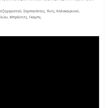
τζηχαριστού, Σαμπανάτσις, Ίλιτς, Καλοκαιρινού,
λιου, Μπράντιτς, Γκαμπς.