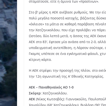
σταματούσε, είτε η άμυνα των «πρασίνων».
Στο β’ μέρος η ΑΕΚ ανέβασε ρυθμούς. Με την εί
πολύ μεγάλα ποσοστά κατοχής, βάζοντας δύσκολ
«έκλεισε» τα μάτια σε καθαρή παράβαση πέναλτ
την Χατζηνικολάου, που είχε προλάβει να πάρει
Ωστόσο, δύο λεπτά μετά, η άσσος της ΑΕΚ έκανε
ΑΕΚ στο 83′, έφτασε μία ανάσα από το 2-0, αλλά
υποδειγματική αντεπίθεση, η Λάρσον σούταρε, α
Γκαμπς υπέπεσε σε ένα εγκληματικό φάουλ, χτυ
κίτρινη κάρτα.
Η ΑΕΚ στρέφει την προσοχή της πλέον, στο εκτός
την 12η αγωνιστική της Α’ Εθνικής Κατηγορίας.
ΑΕΚ – Παναθηναϊκός ΑΟ 1-0
Σκόρερ
: Χατζηνικολάου.
ΑΕΚ
(Νίκος Κωτσοβός): Γιαννακούλη, Παυλοπούλο
Χαμαλίδου (68′ Χατζηνικολάου), Βιολάρη (90′ Παν