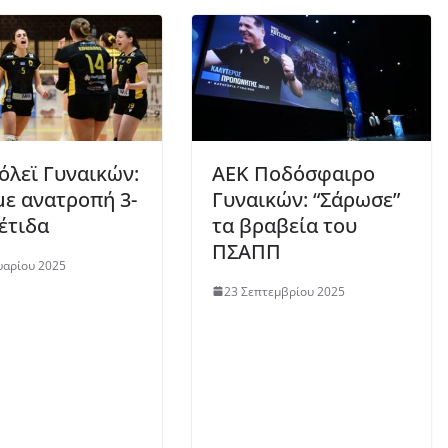
όλεϊ Γυναικών:
AEK Ποδόσφαιρο
με ανατροπή 3-
Γυναικών: “Σάρωσε”
θέτιδα
τα βραβεία του
ΠΣΑΠΠ
υαρίου 2025
23 Σεπτεμβρίου 2025