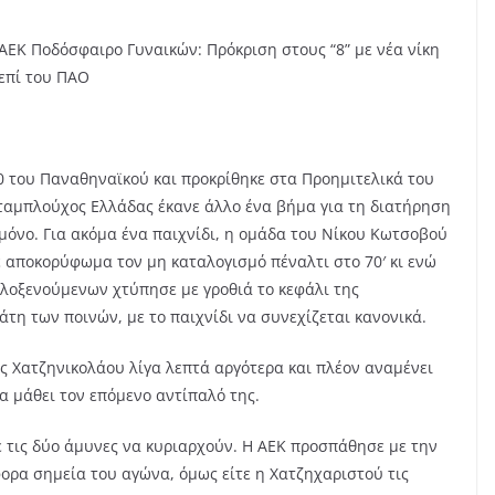
ΑΕΚ Ποδόσφαιρο Γυναικών: Πρόκριση στους “8” με νέα νίκη
επί του ΠΑΟ
-0 του Παναθηναϊκού και προκρίθηκε στα Προημιτελικά του
αμπλούχος Ελλάδας έκανε άλλο ένα βήμα για τη διατήρηση
μόνο. Για ακόμα ένα παιχνίδι, η ομάδα του Νίκου Κωτσοβού
με αποκορύφωμα τον μη καταλογισμό πέναλτι στο 70′ κι ενώ
ιλοξενούμενων χτύπησε με γροθιά το κεφάλι της
άτη των ποινών, με το παιχνίδι να συνεχίζεται κανονικά.
της Χατζηνικολάου λίγα λεπτά αργότερα και πλέον αναμένει
θα μάθει τον επόμενο αντίπαλό της.
με τις δύο άμυνες να κυριαρχούν. Η ΑΕΚ προσπάθησε με την
φορα σημεία του αγώνα, όμως είτε η Χατζηχαριστού τις