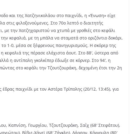
σοδο και της Χατζηνικολάου στο παιχνίδι, η «Ένωση» είχε
α στις φιλοξενούμενες. Στο 70ο λεπτό ο διαιτητής
ι, με την Χατζηχαριστού να χτυπά με γροθιές στο κεφάλι
 την κεφαλιά, με τη μπάλα να σταματά στο οριζόντιο δοκάρι.
 το 1-0, μέσα σε ξέφρενους πανηγυρισμούς. Η σκόρερ της
 η κεφαλιά της πέρασε ελάχιστα άουτ. Στο 88′, ύστερα από
λλά η αντίπαλη γκολκίπερ έδιωξε σε κόρνερ. Στο 94′, η
πώντας στο κεφάλι την Τζουτζουράκη, δεχομένη έτσι την 2η
 έδρας παιχνίδι με τον Αστέρα Τρίπολης (20/12, 13:45), για
υ, Καπνίση, Γεωργίου, Τζουτζουράκη, Σαΐχ (68′ Στεφάτου),
αγιώτου), Βίβιε-Χάνεϊ (68′ Ζάγκλη), Λάρσον, Κόγγουλη (80′