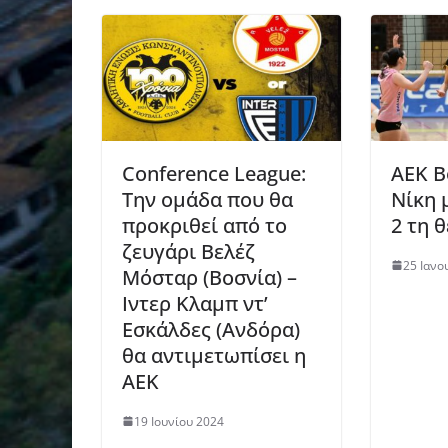
Conference League:
ΑΕΚ Β
Την ομάδα που θα
Νίκη 
προκριθεί από το
2 τη 
ζευγάρι Βελέζ
25 Ιανο
Μόσταρ (Βοσνία) –
Ιντερ Κλαμπ ντ’
Εσκάλδες (Ανδόρα)
θα αντιμετωπίσει η
ΑΕΚ
19 Ιουνίου 2024