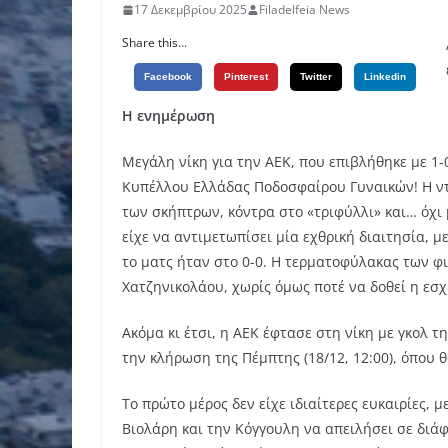
17 Δεκεμβρίου 2025
Filadelfeia News
Share this...
Facebook
Pinterest
Twitter
Linkedin
Η ενημέρωση
Μεγάλη νίκη για την ΑΕΚ, που επιβλήθηκε με 1
Κυπέλλου Ελλάδας Ποδοσφαίρου Γυναικών! Η ντ
των σκήπτρων, κόντρα στο «τριφύλλι» και… όχι 
είχε να αντιμετωπίσει μία εχθρική διαιτησία, 
το ματς ήταν στο 0-0. Η τερματοφύλακας των φ
Χατζηνικολάου, χωρίς όμως ποτέ να δοθεί η εσχ
Ακόμα κι έτσι, η ΑΕΚ έφτασε στη νίκη με γκολ 
την κλήρωση της Πέμπτης (18/12, 12:00), όπου 
Το πρώτο μέρος δεν είχε ιδιαίτερες ευκαιρίες, 
Βιολάρη και την Κόγγουλη να απειλήσει σε διά