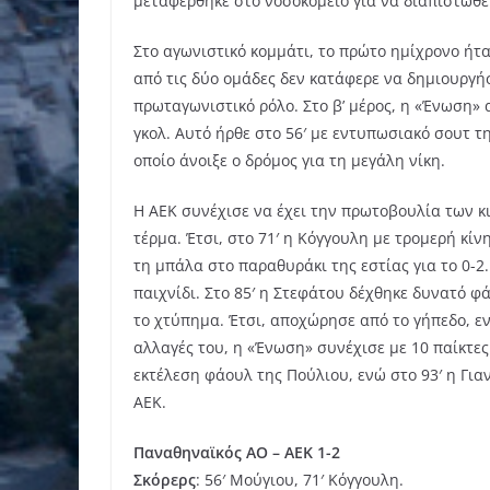
μεταφέρθηκε στο νοσοκομείο για να διαπιστωθε
Στο αγωνιστικό κομμάτι, το πρώτο ημίχρονο ήτ
από τις δύο ομάδες δεν κατάφερε να δημιουργήσ
πρωταγωνιστικό ρόλο. Στο β’ μέρος, η «Ένωση» 
γκολ. Αυτό ήρθε στο 56′ με εντυπωσιακό σουτ τ
οποίο άνοιξε ο δρόμος για τη μεγάλη νίκη.
Η ΑΕΚ συνέχισε να έχει την πρωτοβουλία των κ
τέρμα. Έτσι, στο 71′ η Κόγγουλη με τρομερή κί
τη μπάλα στο παραθυράκι της εστίας για το 0-2
παιχνίδι. Στο 85′ η Στεφάτου δέχθηκε δυνατό φ
το χτύπημα. Έτσι, αποχώρησε από το γήπεδο, ε
αλλαγές του, η «Ένωση» συνέχισε με 10 παίκτες
εκτέλεση φάουλ της Πούλιου, ενώ στο 93′ η Γι
ΑΕΚ.
Παναθηναϊκός ΑΟ – ΑΕΚ 1-2
Σκόρερς
: 56′ Μούγιου, 71′ Κόγγουλη.