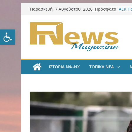
Μετάβαση
Πρόσφατα:
ΑΕΚ Π
Παρασκευή, 7 Αυγούστου, 2026
σε
Μίλαν 
υπογρ
περιεχόμενο
και πι
Ανοίξτε τη γραμμή εργαλείω
ΑΕΚ Π
και επ
Νίκος 
Παρατ
Περιφέ
από τ
ΙΣΤΟΡΙΑ ΝΦ-ΝΧ
ΤΟΠΙΚΑ ΝΕΑ
ψηφια
για τη
λογοδ
ΑΕΚ Χ
με Άνν
ΑΕΚ Χ
Ανακοί
18χρο