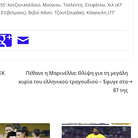
5′ Χατζηνικολάου), Μούγιου, Τσελέντη, Στεφάτου, Χιλ (47′
 Στίβελμανς), Βιβιέ-Χάνεϊ, Τζουτζουράκη, Κόγγουλη (77′
ΕΚ
Πέθανε η Μαρινέλλα: Θλίψη για τη μεγάλη
κυρία του ελληνικού τραγουδιού – Έφυγε στα
87 της