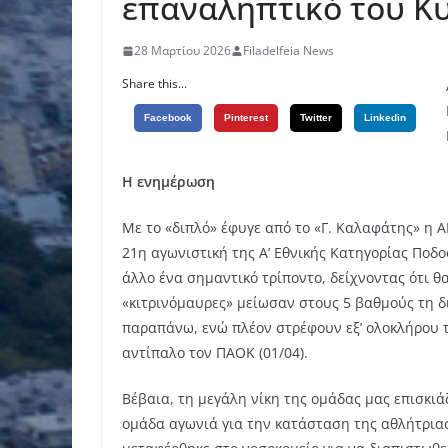
επαναληπτικό του Κ
28 Μαρτίου 2026
Filadelfeia News
Share this...
Facebook
Pinterest
Twitter
Linkedin
Η ενημέρωση
Με το «διπλό» έφυγε από το «Γ. Καλαφάτης» η Α
21η αγωνιστική της Α’ Εθνικής Κατηγορίας Ποδ
άλλο ένα σημαντικό τρίποντο, δείχνοντας ότι θ
«κιτρινόμαυρες» μείωσαν στους 5 βαθμούς τη δι
παραπάνω, ενώ πλέον στρέφουν εξ’ ολοκλήρου τ
αντίπαλο τον ΠΑΟΚ (01/04).
Βέβαια, τη μεγάλη νίκη της ομάδας μας επισκιά
ομάδα αγωνιά για την κατάσταση της αθλήτριας