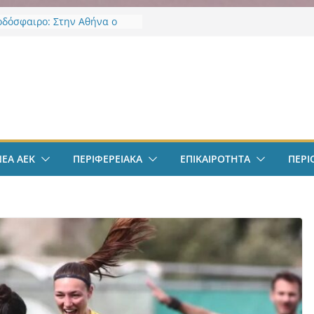
οδόσφαιρο: Στην Αθήνα ο
Βιτάλις – Περνά ιατρικά,
άφει τετραετές συμβόλαιο
άνει δουλειά στα Σπάτα
ν
οδόσφαιρο: Ανακοινώθηκε
ίσημα ο Μίλαν Βιτάλις
Χαρδαλιάς: «Με το
ηρητήριο Έργων η
ρεια Αττικής αποκτά ένα
α πρώτα ολοκληρωμένα
ΝΕΑ ΑΕΚ
ΠΕΡΙΦΕΡΕΙΑΚΑ
ΕΠΙΚΑΙΡΟΤΗΤΑ
ΠΕΡΙ
κά εργαλεία στην Ευρώπη
 διαφάνεια και τη
οσία»
άντμπολ Γυναικών: Ανανέωσε
α Γκόμες Ρεσέντε
άντμπολ Γυναικών:
νωσε την Νικολίνα Ανδρέου,
νη Κύπρια εξτρέμ