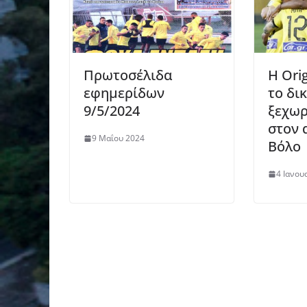
Πρωτοσέλιδα
Η Orig
εφημερίδων
το δι
9/5/2024
ξεχωρ
στον 
9 Μαΐου 2024
Βόλο
4 Ιανου