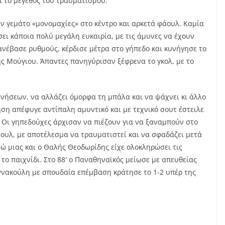
ί το μέγεθος του τραυματισμού.
αν γεμάτο «μονομαχίες» στο κέντρο και αρκετά φάουλ. Καμία
ει κάποια πολύ μεγάλη ευκαιρία, με τις άμυνες να έχουν
ανέβασε ρυθμούς, κέρδισε μέτρα στο γήπεδο και κυνήγησε το
ης Μούγιου. Άπαντες πανηγύρισαν ξέφρενα το γκολ, με το
ινήσεων, να αλλάζει όμορφα τη μπάλα και να ψάχνει κι άλλο
νηση απέφυγε αντίπαλη αμυντικό και με τεχνικό σουτ έστειλε
. Οι γηπεδούχες άρχισαν να πιέζουν για να ξαναμπούν στο
άουλ, με αποτέλεσμα να τραυματιστεί και να σφαδάζει μετά
νώ μιας και ο Θαλής Θεοδωρίδης είχε ολοκληρώσει τις
 το παιχνίδι. Στο 88′ ο Παναθηναϊκός μείωσε με απευθείας
αννακούλη με σπουδαία επέμβαση κράτησε το 1-2 υπέρ της