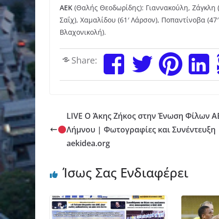
ΑΕΚ
(Θαλής Θεοδωρίδης): Γιαννακούλη, Ζάγκλη (5
Σαΐχ), Χαμαλίδου (61′ Λάρσον), Ποπαντίνοβα (47′
Βλαχονικολή).
Share:
LIVE Ο Άκης Ζήκος στην Ένωση Φίλων Α
Λήμνου | Φωτογραφίες και Συνέντευξη
aekidea.org
Ίσως Σας Ενδιαφέρει