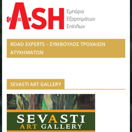
ROAD EXPERTS – ΣΥΜΒΟΥΛΟΣ ΤΡΟΧΑΙΩΝ
ΑΤΥΧΗΜΑΤΩΝ
SEVASTI ART GALLERY