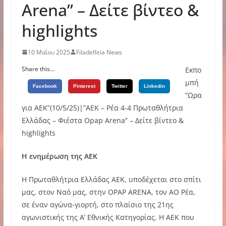
Arena” – Δείτε βίντεο &
highlights
10 Μαΐου 2025
Filadelfeia News
Share this...
Εκπο
μπή
Facebook
Pinterest
Twitter
Linkedin
“Ωρα
για ΑΕΚ”(10/5/25)|”AEK – Ρέα 4-4 Πρωταθλήτρια
Ελλάδας – Φιέστα Opap Arena” – Δείτε βίντεο &
highlights
Η ενημέρωση της ΑΕΚ
Η Πρωταθλήτρια Ελλάδας ΑΕΚ, υποδέχεται στο σπίτι
μας, στον Ναό μας, στην OPAP ARENA, τον ΑΟ Ρέα,
σε έναν αγώνα-γιορτή, στο πλαίσιο της 21ης
αγωνιστικής της Α’ Εθνικής Κατηγορίας. Η ΑΕΚ που