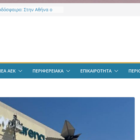
οδόσφαιρο: Στην Αθήνα ο
Βιτάλις – Περνά ιατρικά,
άφει τετραετές συμβόλαιο
άνει δουλειά στα Σπάτα
ν
οδόσφαιρο: Ανακοινώθηκε
ίσημα ο Μίλαν Βιτάλις
Χαρδαλιάς: «Με το
ηρητήριο Έργων η
ρεια Αττικής αποκτά ένα
α πρώτα ολοκληρωμένα
ΝΕΑ ΑΕΚ
ΠΕΡΙΦΕΡΕΙΑΚΑ
ΕΠΙΚΑΙΡΟΤΗΤΑ
ΠΕΡΙ
κά εργαλεία στην Ευρώπη
 διαφάνεια και τη
οσία»
άντμπολ Γυναικών: Ανανέωσε
α Γκόμες Ρεσέντε
άντμπολ Γυναικών:
νωσε την Νικολίνα Ανδρέου,
νη Κύπρια εξτρέμ