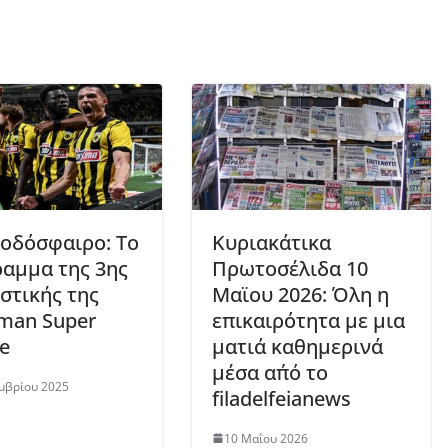
οδόσφαιρο: Το
Κυριακάτικα
αμμα της 3ης
Πρωτοσέλιδα 10
στικής της
Mαϊου 2026: Όλη η
iman Super
επικαιρότητα με μια
e
ματιά καθημερινά
μέσα απ΄ό το
μβρίου 2025
filadelfeianews
10 Μαΐου 2026