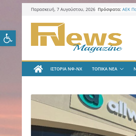
Μετάβαση
Πρόσφατα:
ΑΕΚ Π
Παρασκευή, 7 Αυγούστου, 2026
σε
Μίλαν 
υπογρ
περιεχόμενο
και πι
Ανοίξτε τη γραμμή εργαλείω
ΑΕΚ Π
και επ
Νίκος 
Παρατ
Περιφέ
από τ
ΙΣΤΟΡΙΑ ΝΦ-ΝΧ
ΤΟΠΙΚΑ ΝΕΑ
ψηφια
για τη
λογοδ
ΑΕΚ Χ
με Άνν
ΑΕΚ Χ
Ανακοί
18χρο