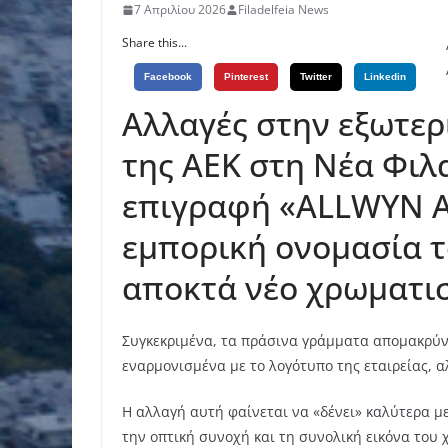
7 Απριλίου 2026
Filadelfeia News
Share this...
Facebook
Pinterest
Twitter
Linkedin
Αλλαγές στην εξωτερ
της ΑΕΚ στη Νέα Φιλ
επιγραφή «ALLWYN Ar
εμπορική ονομασία τ
αποκτά νέο χρωματι
Συγκεκριμένα, τα πράσινα γράμματα απομακρύνο
εναρμονισμένα με το λογότυπο της εταιρείας, α
Η αλλαγή αυτή φαίνεται να «δένει» καλύτερα με
την οπτική συνοχή και τη συνολική εικόνα του 