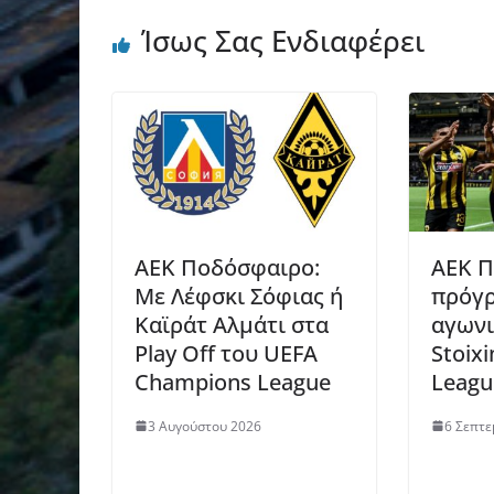
Ίσως Σας Ενδιαφέρει
ΑΕΚ Ποδόσφαιρο:
ΑΕΚ Π
Με Λέφσκι Σόφιας ή
πρόγρ
Καϊράτ Αλμάτι στα
αγωνι
Play Off του UEFA
Stoix
Champions League
Leagu
3 Αυγούστου 2026
6 Σεπτε