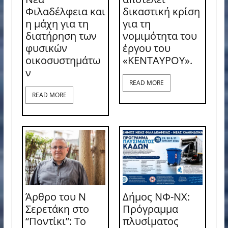
Φιλαδέλφεια και
δικαστική κρίση
η μάχη για τη
για τη
διατήρηση των
νομιμότητα του
φυσικών
έργου του
οικοσυστημάτω
«ΚΕΝΤΑΥΡΟΥ».
ν
READ MORE
READ MORE
Άρθρο του Ν
Δήμος ΝΦ-ΝΧ:
Σερετάκη στο
Πρόγραμμα
“Ποντίκι”: Το
πλυσίματος