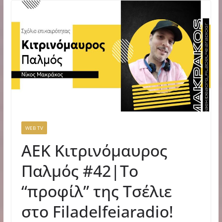
WEB TV
AEK Κιτρινόμαυρος
Παλμός #42|Το
“προφίλ” της Τσέλιε
στο Filadelfeiaradio!