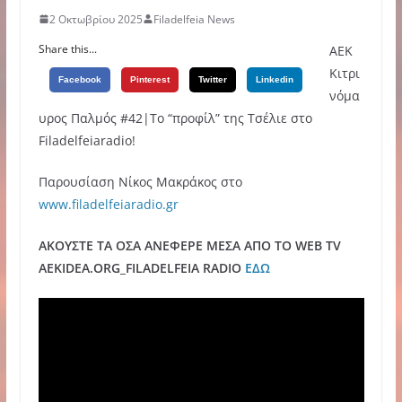
2 Οκτωβρίου 2025
Filadelfeia News
Share this...
AEK
Κιτρι
Facebook
Pinterest
Twitter
Linkedin
νόμα
υρος Παλμός #42|Το “προφίλ” της Τσέλιε στο
Filadelfeiaradio!
Παρουσίαση Νίκος Μακράκος στο
www.filadelfeiaradio.gr
ΑΚΟΥΣΤΕ ΤΑ ΟΣΑ ΑΝΕΦΕΡΕ ΜΕΣΑ ΑΠΟ ΤΟ WEB TV
AEKIDEA.ORG_FILADELFEIA RADIO
ΕΔΩ