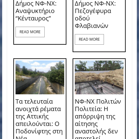
Δήμος ΝΦ-ΝΧ:
Δήμος ΝΦ-ΝΧ:
Αναψυκτήριο
Πεζογέφυρα
“Κένταυρος”
οδού
Φλαβιανών
READ MORE
READ MORE
Τα τελευταία
ΝΦ-ΝΧ Πολιτών
ανοιχτά ρέματα
Πολιτεία: Η
της Αττικής
απόρριψη της
απειλούνται: Ο
αίτησης
Ποδονίφτης στη
αναστολής δεν
Νέα
αποτελεί