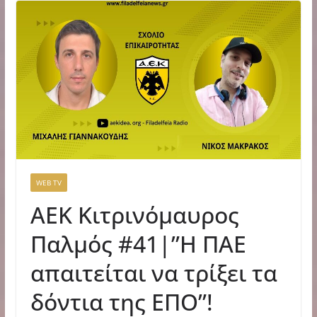
WEB TV
AEK Κιτρινόμαυρος
Παλμός #41|”Η ΠΑΕ
απαιτείται να τρίξει τα
δόντια της ΕΠΟ”!