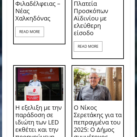
Φιλαδέλφειας –
Πλατεία
Νέας
Προσκόπων
Χαλκηδόνας
Αϊδινίου με
ελεύθερη
είσοδο
READ MORE
READ MORE
Η εξελιξη με την
Ο Νίκος
παράδοση σε
Σερετάκης για τα
ιδιώτη των LED
πεπραγμένα του
εκθέτει και την
2025: Ο Δήμος
προηγούμενη
συμμέτοχος