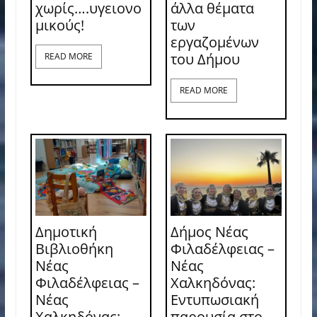
χωρίς….υγειονο
άλλα θέματα
μικούς!
των
εργαζομένων
του Δήμου
READ MORE
READ MORE
Δημοτική
Δήμος Νέας
Βιβλιοθήκη
Φιλαδέλφειας –
Νέας
Νέας
Φιλαδέλφειας –
Χαλκηδόνας:
Νέας
Εντυπωσιακή
Χαλκηδόνας:
παρουσία στο