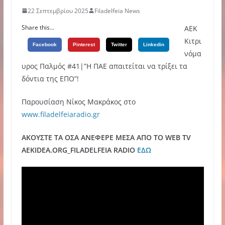
22 Σεπτεμβρίου 2025
Filadelfeia News
Share this...
AEK
Κιτρι
Facebook
Pinterest
Twitter
Linkedin
νόμα
υρος Παλμός #41|”Η ΠΑΕ απαιτείται να τρίξει τα
δόντια της ΕΠΟ”!
Παρουσίαση Νίκος Μακράκος στο
www.filadelfeiaradio.gr
ΑΚΟΥΣΤΕ ΤΑ ΟΣΑ ΑΝΕΦΕΡΕ ΜΕΣΑ ΑΠΟ ΤΟ WEB TV
AEKIDEA.ORG_FILADELFEIA RADIO
ΕΔΩ