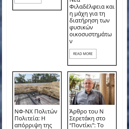
Φιλαδέλφεια και
η μάχη για τη
διατήρηση των
φυσικών
οικοσυστημάτω
ν
READ MORE
ΝΦ-ΝΧ Πολιτών
Άρθρο του Ν
Πολιτεία: Η
Σερετάκη στο
απόρριψη της
“Ποντίκι”: Το