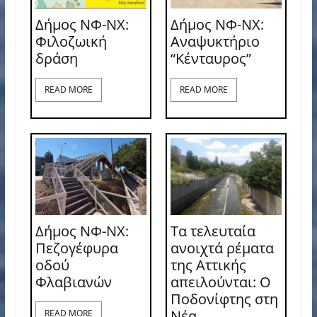
Δήμος ΝΦ-ΝΧ:
Δήμος ΝΦ-ΝΧ:
Φιλοζωική
Αναψυκτήριο
δράση
“Κένταυρος”
READ MORE
READ MORE
Δήμος ΝΦ-ΝΧ:
Τα τελευταία
Πεζογέφυρα
ανοιχτά ρέματα
οδού
της Αττικής
Φλαβιανών
απειλούνται: Ο
Ποδονίφτης στη
Νέα
READ MORE