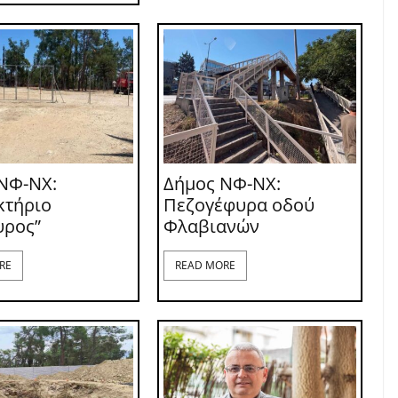
ΝΦ-ΝΧ:
Δήμος ΝΦ-ΝΧ:
κτήριο
Πεζογέφυρα οδού
υρος”
Φλαβιανών
RE
READ MORE