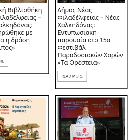
κή Βιβλιοθήκη
Δήμος Νέας
ιλαδέλφειας –
Φιλαδέλφειας – Νέας
αλκηδόνας:
Χαλκηδόνας:
ηρώθηκε με
Εντυπωσιακή
ία η δράση
παρουσία στο 15ο
ιπος»
Φεστιβάλ
Παραδοσιακών Χορών
«Τα Ορέστεια»
RE
READ MORE