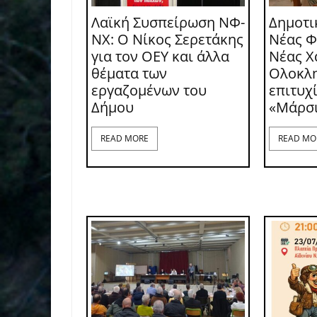
Λαϊκή Συσπείρωση ΝΦ-
Δημοτι
ΝΧ: O Νίκος Σερετάκης
Νέας Φ
για τον ΟΕΥ και άλλα
Νέας Χ
θέματα των
Ολοκλ
εργαζομένων του
επιτυχ
Δήμου
«Μάρσ
READ MORE
READ MO