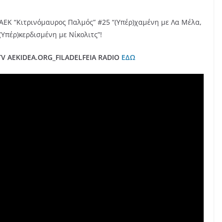
AEK “Κιτρινόμαυρος Παλμός” #25 “(Υπέρ)χαμένη με Λα Μέλα,
(Υπέρ)κερδισμένη με Νίκολιτς”!
V AEKIDEA.ORG_FILADELFEIA RADIO
ΕΔΩ