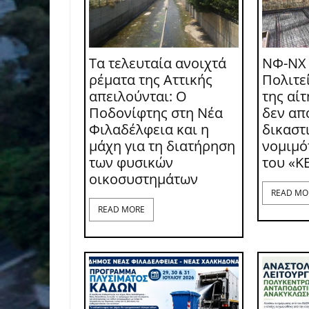
Τα τελευταία ανοιχτά
ΝΦ-ΝΧ
ρέματα της Αττικής
Πολιτε
απειλούνται: Ο
της αί
Ποδονίφτης στη Νέα
δεν απ
Φιλαδέλφεια και η
δικαστι
μάχη για τη διατήρηση
νομιμό
των φυσικών
του «Κ
οικοσυστημάτων
READ MO
READ MORE