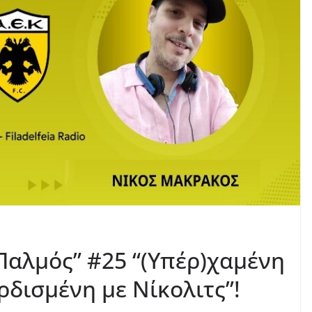
Παλμός” #25 “(Υπέρ)χαμένη
ρδισμένη με Νίκολιτς”!