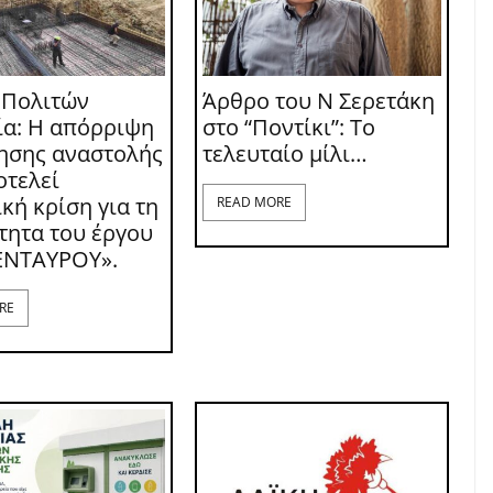
 Πολιτών
Άρθρο του Ν Σερετάκη
ία: Η απόρριψη
στο “Ποντίκι”: Το
τησης αναστολής
τελευταίο μίλι…
οτελεί
κή κρίση για τη
READ MORE
τητα του έργου
ΕΝΤΑΥΡΟΥ».
RE