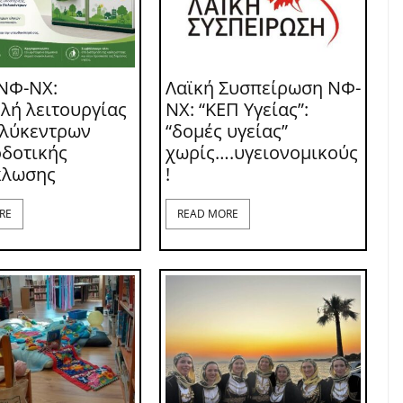
ΝΦ-ΝΧ:
Λαϊκή Συσπείρωση ΝΦ-
λή λειτουργίας
ΝΧ: “ΚΕΠ Υγείας”:
ολύκεντρων
“δομές υγείας”
δοτικής
χωρίς….υγειονομικούς
κλωσης
!
RE
READ MORE