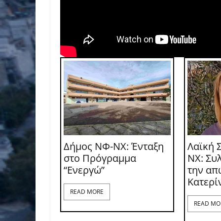
Δήμος ΝΦ-ΝΧ: Ένταξη
Λαϊκή 
στο Πρόγραμμα
ΝΧ: Συ
“Ενεργώ”
την απ
Κατερί
READ MORE
READ MO