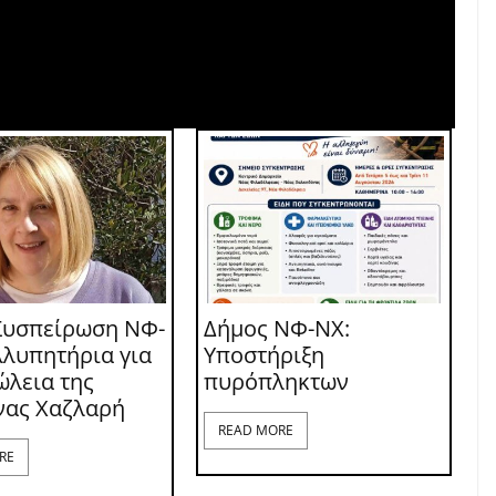
Συσπείρωση ΝΦ-
Δήμος ΝΦ-ΝΧ:
λλυπητήρια για
Υποστήριξη
ώλεια της
πυρόπληκτων
νας Χαζλαρή
READ MORE
RE