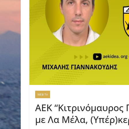
WEB TV
AEK “Κιτρινόμαυρος 
με Λα Μέλα, (Υπέρ)κε