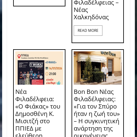
Φιλαδέλφειας –
Νέας
Χαλκηδόνας
READ MORE
Νέα
Bon Bon Νέας
Φιλαδέλφεια:
Φιλαδέλφειας:
«Ο Φιάκας» του
«Για τον Σπύρο
Δημοσθένη Κ.
ήταν η ζωή του»
Μισιτζή στο
– Η συγκινητική
ΠΠΙΕΔ με
ανάρτηση της
ελεύθερη
οικογένειας