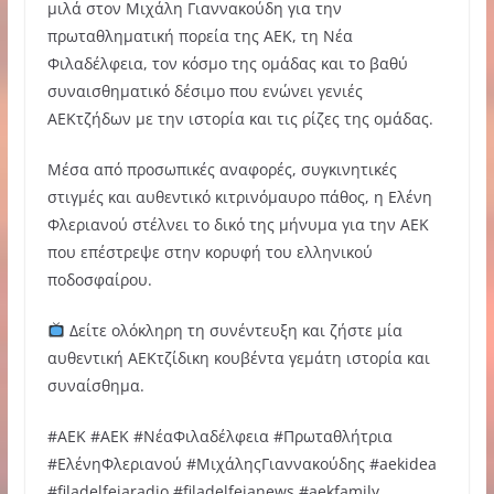
μιλά στον Μιχάλη Γιαννακούδη για την
πρωταθληματική πορεία της ΑΕΚ, τη Νέα
Φιλαδέλφεια, τον κόσμο της ομάδας και το βαθύ
συναισθηματικό δέσιμο που ενώνει γενιές
ΑΕΚτζήδων με την ιστορία και τις ρίζες της ομάδας.
Μέσα από προσωπικές αναφορές, συγκινητικές
στιγμές και αυθεντικό κιτρινόμαυρο πάθος, η Ελένη
Φλεριανού στέλνει το δικό της μήνυμα για την ΑΕΚ
που επέστρεψε στην κορυφή του ελληνικού
ποδοσφαίρου.
Δείτε ολόκληρη τη συνέντευξη και ζήστε μία
αυθεντική ΑΕΚτζίδικη κουβέντα γεμάτη ιστορία και
συναίσθημα.
#AEK #ΑΕΚ #ΝέαΦιλαδέλφεια #Πρωταθλήτρια
#ΕλένηΦλεριανού #ΜιχάληςΓιαννακούδης #aekidea
#filadelfeiaradio #filadelfeianews #aekfamily