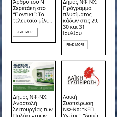
Άρθρο του Ν
Δήμος ΝΦ-ΝΧ:
Σερετάκη στο
Πρόγραμμα
“Ποντίκι”: Το
πλυσίματος
τελευταίο μίλι…
κάδων στις 29,
30 και 31
Ιουλίου
READ MORE
READ MORE
Δήμος ΝΦ-ΝΧ:
Λαϊκή
Αναστολή
Συσπείρωση
λειτουργίας των
ΝΦ-ΝΧ: “ΚΕΠ
Πολύκεντρων
Υγείας”: “δομές