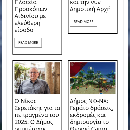
Πλατεία
και την νυν
Προσκόπων
Δημοτική Αρχή
Αϊδινίου με
ελεύθερη
READ MORE
είσοδο
READ MORE
Ο Νίκος
Δήμος ΝΦ-ΝΧ:
Σερετάκης για τα
Γεμάτο δράσεις,
πεπραγμένα του
εκδρομές και
2025: Ο Δήμος
δημιουργία το
συμμέτοχος
Θερινό Camp