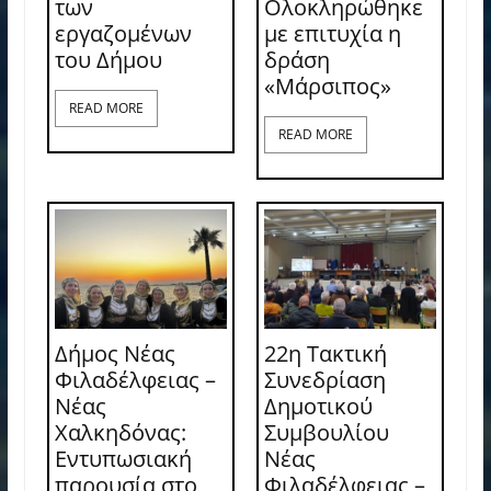
των
Ολοκληρώθηκε
εργαζομένων
με επιτυχία η
του Δήμου
δράση
«Μάρσιπος»
READ MORE
READ MORE
Δήμος Νέας
22η Τακτική
Φιλαδέλφειας –
Συνεδρίαση
Νέας
Δημοτικού
Χαλκηδόνας:
Συμβουλίου
Εντυπωσιακή
Νέας
παρουσία στο
Φιλαδέλφειας –