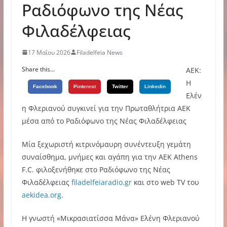
Ραδιόφωνο της Νέας
Φιλαδέλφειας
17 Μαΐου 2026
Filadelfeia News
Share this...
ΑΕΚ:
Η
Facebook
Pinterest
Twitter
Linkedin
Ελέν
η Φλεριανού συγκινεί για την Πρωταθλήτρια ΑΕΚ
μέσα από το Ραδιόφωνο της Νέας Φιλαδέλφειας
Μία ξεχωριστή κιτρινόμαυρη συνέντευξη γεμάτη
συναίσθημα, μνήμες και αγάπη για την AEK Athens
F.C. φιλοξενήθηκε στο Ραδιόφωνο της Νέας
Φιλαδέλφειας
filadelfeiaradio.gr
και στο web TV του
aekidea.org
.
Η γνωστή «Μικρασιατίσσα Μάνα» Ελένη Φλεριανού