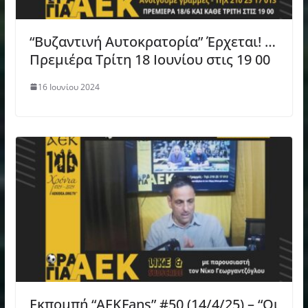
“Βυζαντινή Αυτοκρατορία” Έρχεται! …
Πρεμιέρα Τρίτη 18 Ιουνίου στις 19 00
16 Ιουνίου 2024
Εκπομπή “AEKFans” #50 (14/4/25) – “Οι