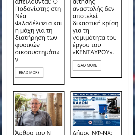
απειλούνται: Ο
αίτησης
Ποδονίφτης στη
αναστολής δεν
Νέα
αποτελεί
Φιλαδέλφεια και
δικαστική κρίση
η μάχη για τη
για τη
διατήρηση των
νομιμότητα του
φυσικών
έργου του
οικοσυστημάτω
«ΚΕΝΤΑΥΡΟΥ».
ν
READ MORE
READ MORE
Άρθρο του Ν
Δήμος ΝΦ-ΝΧ: