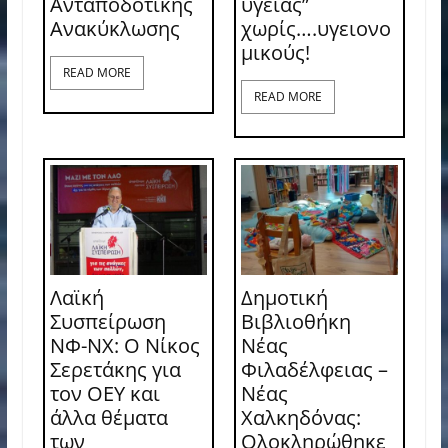
Ανταποδοτικής
υγείας”
Ανακύκλωσης
χωρίς….υγειονο
μικούς!
READ MORE
READ MORE
Λαϊκή
Δημοτική
Συσπείρωση
Βιβλιοθήκη
ΝΦ-ΝΧ: O Νίκος
Νέας
Σερετάκης για
Φιλαδέλφειας –
τον ΟΕΥ και
Νέας
άλλα θέματα
Χαλκηδόνας:
των
Ολοκληρώθηκε