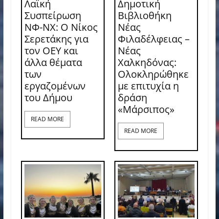
Λαϊκή
Δημοτική
Συσπείρωση
Βιβλιοθήκη
ΝΦ-ΝΧ: O Νίκος
Νέας
Σερετάκης για
Φιλαδέλφειας –
τον ΟΕΥ και
Νέας
άλλα θέματα
Χαλκηδόνας:
των
Ολοκληρώθηκε
εργαζομένων
με επιτυχία η
του Δήμου
δράση
«Μάρσιπος»
READ MORE
READ MORE