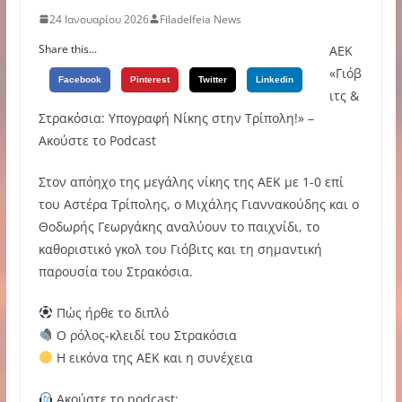
24 Ιανουαρίου 2026
Filadelfeia News
Share this...
ΑΕΚ
«Γιόβ
Facebook
Pinterest
Twitter
Linkedin
ιτς &
Στρακόσια: Υπογραφή Νίκης στην Τρίπολη!» –
Ακούστε το Podcast
Στον απόηχο της μεγάλης νίκης της ΑΕΚ με 1-0 επί
του Αστέρα Τρίπολης, ο Μιχάλης Γιαννακούδης και ο
Θοδωρής Γεωργάκης αναλύουν το παιχνίδι, το
καθοριστικό γκολ του Γιόβιτς και τη σημαντική
παρουσία του Στρακόσια.
Πώς ήρθε το διπλό
Ο ρόλος-κλειδί του Στρακόσια
Η εικόνα της ΑΕΚ και η συνέχεια
Ακούστε το podcast: