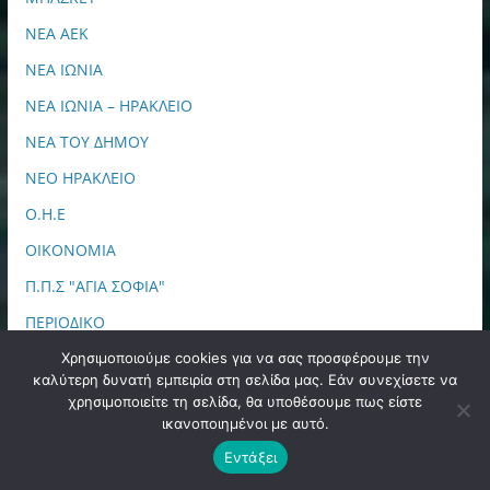
ΝΕΑ ΑΕΚ
ΝΕΑ ΙΩΝΙΑ
ΝΕΑ ΙΩΝΙΑ – ΗΡΑΚΛΕΙΟ
ΝΕΑ ΤΟΥ ΔΗΜΟΥ
ΝΕΟ ΗΡΑΚΛΕΙΟ
Ο.Η.Ε
ΟΙΚΟΝΟΜΙΑ
Π.Π.Σ "ΑΓΙΑ ΣΟΦΙΑ"
ΠΕΡΙΟΔΙΚΟ
ΠΕΡΙΦΕΡΕΙΑ ΑΤΤΙΚΗΣ
Χρησιμοποιούμε cookies για να σας προσφέρουμε την
καλύτερη δυνατή εμπειρία στη σελίδα μας. Εάν συνεχίσετε να
ΠΕΡΙΦΕΡΕΙΑΚΑ
χρησιμοποιείτε τη σελίδα, θα υποθέσουμε πως είστε
ικανοποιημένοι με αυτό.
ΠΟΔΟΣΦΑΙΡΟ
Εντάξει
ΠΟΛΙΤΙΚΗ