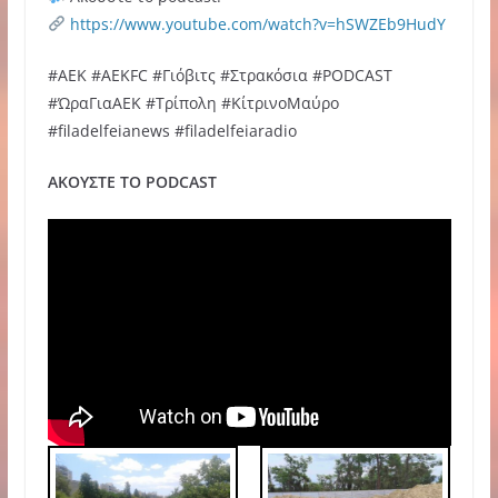
https://www.youtube.com/watch?v=hSWZEb9HudY
#ΑΕΚ #AEKFC #Γιόβιτς #Στρακόσια #PODCAST
#ΏραΓιαΑΕΚ #Τρίπολη #ΚίτρινοΜαύρο
#filadelfeianews #filadelfeiaradio
ΑΚΟΥΣΤΕ ΤΟ PODCAST