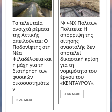
Τα τελευταία
ΝΦ-ΝΧ Πολιτών
ανοιχτά ρέματα
Πολιτεία: Η
της Αττικής
απόρριψη της
απειλούνται: Ο
αίτησης
Ποδονίφτης στη
αναστολής δεν
Νέα
αποτελεί
Φιλαδέλφεια και
δικαστική κρίση
η μάχη για τη
για τη
διατήρηση των
νομιμότητα του
φυσικών
έργου του
οικοσυστημάτω
«ΚΕΝΤΑΥΡΟΥ».
ν
READ MORE
READ MORE