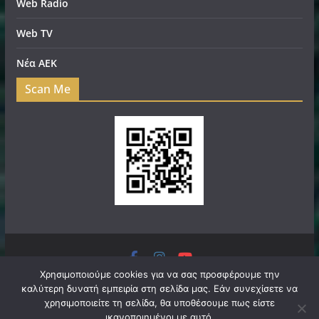
Web Radio
Web TV
Νέα ΑΕΚ
Scan Me
Πνευματικά Δικαιώματα © 2026
filadelfeianews.gr
. Τα
Χρησιμοποιούμε cookies για να σας προσφέρουμε την
καλύτερη δυνατή εμπειρία στη σελίδα μας. Εάν συνεχίσετε να
πνευματικά δικαιώματα προστατεύονται.
χρησιμοποιείτε τη σελίδα, θα υποθέσουμε πως είστε
Θέμα:
ColorMag
από ThemeGrill. Κατασκευασμένο με
ικανοποιημένοι με αυτό.