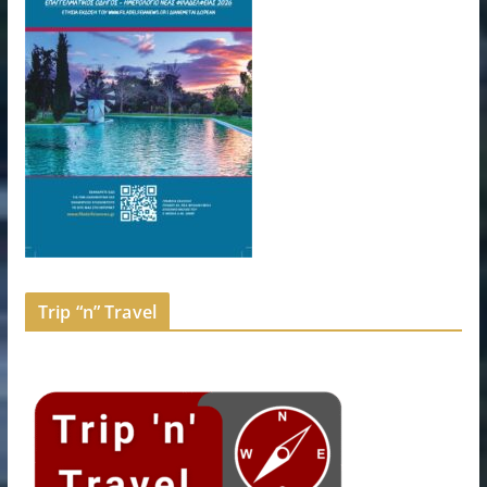
Trip “n” Travel