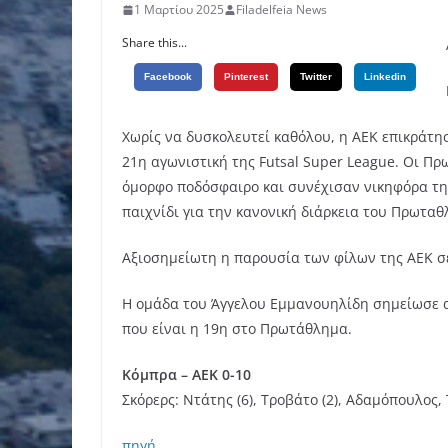
1 Μαρτίου 2025
Filadelfeia News
Share this...
Facebook
Pinterest
Twitter
Linkedin
Χωρίς να δυσκολευτεί καθόλου, η ΑΕΚ επικράτησ
21η αγωνιστική της Futsal Super League. Οι Π
όμορφο ποδόσφαιρο και συνέχισαν νικηφόρα τη
παιχνίδι για την κανονική διάρκεια του Πρωταθλ
Αξιοσημείωτη η παρουσία των φίλων της ΑΕΚ σε
Η ομάδα του Άγγελου Εμμανουηλίδη σημείωσε απ
που είναι η 19η στο Πρωτάθλημα.
Κόμπρα – ΑΕΚ 0-10
Σκόρερς: Ντάτης (6), Τροβάτο (2), Αδαμόπουλος,
πηγή