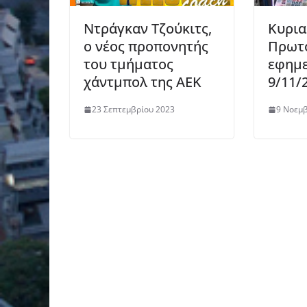
Ντράγκαν Tζούκιτς,
Κυρια
ο νέος προπονητής
Πρωτ
του τμήματος
εφημ
χάντμπολ της ΑΕΚ
9/11/
23 Σεπτεμβρίου 2023
9 Νοεμ