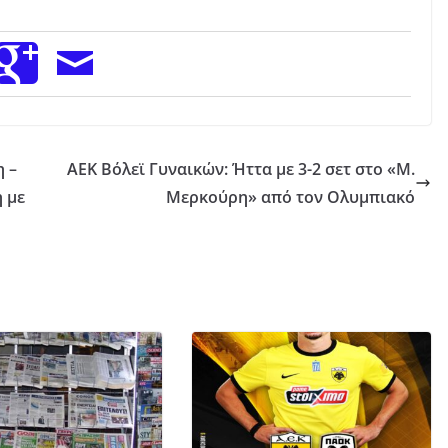
 –
AEK Βόλεϊ Γυναικών: Ήττα με 3-2 σετ στο «Μ.
η με
Μερκούρη» από τον Ολυμπιακό