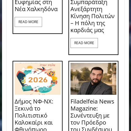
Ευφημίας στη
Συμπαράταξη
Νέα Χαλκηδόνα
Ανεξάρτητη
Κίνηση Πολιτών
– Η πόλη της
READ MORE
καρδιάς μας
READ MORE
Δήμος ΝΦ-ΝΧ:
Filadelfeia News
Ξεκινά το
Magazine:
Πολιτιστικό
Συνέντευξη με
Καλοκαίρι και
τον Πρόεδρο
Φθινόπωρο
του Συνδέσμου