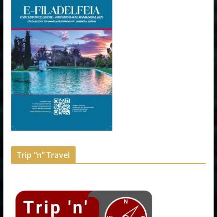
Trip “n” Travel