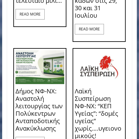
τελευταίο μίλι…
κάδων στις 29,
30 και 31
Ιουλίου
READ MORE
READ MORE
Δήμος ΝΦ-ΝΧ:
Λαϊκή
Αναστολή
Συσπείρωση
λειτουργίας των
ΝΦ-ΝΧ: “ΚΕΠ
Πολύκεντρων
Υγείας”: “δομές
Ανταποδοτικής
υγείας”
Ανακύκλωσης
χωρίς….υγειονο
μικούς!