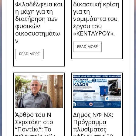
Φιλαδέλφεια και
δικαστική κρίση
η μάχη για τη
για τη
διατήρηση των
νομιμότητα του
φυσικών
έργου του
οικοσυστημάτω
«ΚΕΝΤΑΥΡΟΥ».
ν
READ MORE
READ MORE
Άρθρο του Ν
Δήμος ΝΦ-ΝΧ:
Σερετάκη στο
Πρόγραμμα
“Ποντίκι”: Το
πλυσίματος