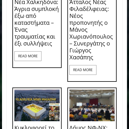
Νέα Χαλκηδόνα:
Άτταλος Νέας
Άγρια συμπλοκή
Φιλαδέλφειας:
έξω από
Νέος
καταστήματα –
προπονητής ο
Ένας
Μάνος
τραυματίας και
Χωριανόπουλος
έξι συλλήψεις
– Συνεργάτης ο
Γιώργος
Χασάπης
READ MORE
READ MORE
Κυκλοφορεί το
Δήμος ΝΦ-ΝΧ: