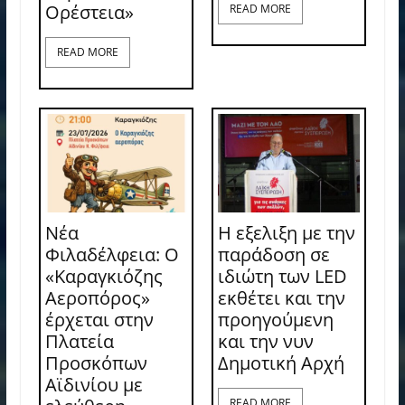
Ορέστεια»
READ MORE
READ MORE
Νέα
Η εξελιξη με την
Φιλαδέλφεια: Ο
παράδοση σε
«Καραγκιόζης
ιδιώτη των LED
Αεροπόρος»
εκθέτει και την
έρχεται στην
προηγούμενη
Πλατεία
και την νυν
Προσκόπων
Δημοτική Αρχή
Αϊδινίου με
READ MORE