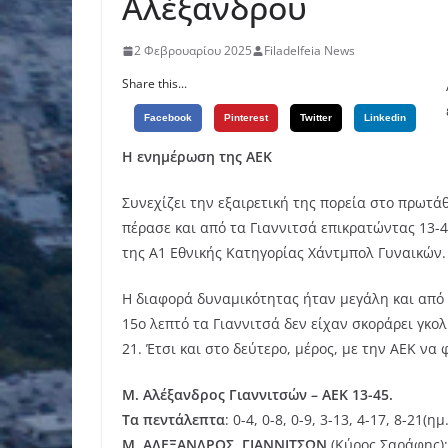
Αλέξανδρου
2 Φεβρουαρίου 2025
Filadelfeia News
Share this...
Facebook
Pinterest
Twitter
Linkedin
Η ενημέρωση της ΑΕΚ
Συνεχίζει την εξαιρετική της πορεία στο πρωτ
πέρασε και από τα Γιαννιτσά επικρατώντας 13-
της Α1 Εθνικής Κατηγορίας Χάντμπολ Γυναικών.
Η διαφορά δυναμικότητας ήταν μεγάλη και από 
15ο λεπτό τα Γιαννιτσά δεν είχαν σκοράρει γκο
21. Έτσι και στο δεύτερο, μέρος, με την ΑΕΚ να 
Μ. Αλέξανδρος Γιαννιτσών – ΑΕΚ 13-45.
Τα
πεντάλεπτα
: 0-4, 0-8, 0-9, 3-13, 4-17, 8-21(ημ
Μ.
ΑΛΕΞΑΝΔΡΟΣ
.
ΓΙΑΝΝΙΤΣΩΝ
(Κύρος Σαράφης):