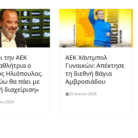
ι την ΑΕΚ
ΑΕΚ Χάντμπολ
θλήτρια ο
Γυναικών: Απέκτησε
ς Ηλιόπουλος.
τη διεθνή Βάγια
ύω θα πάει με
Αμβροσιάδου
ή διαχείριση»
25 Ιουνίου 2026
ίου 2024