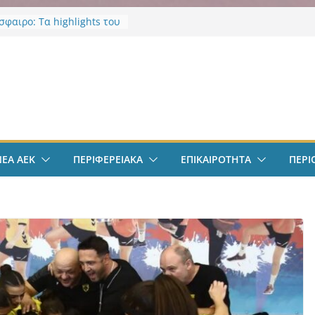
φαιρο: Τα highlights του
λιθέα 4-0
σε νοσηλεύτρια στα
α του Ερυθρού Σταυρού –
ν
ία για άγριο ξυλοδαρμό
κό επίδομα φοιτητών
οι δικαιούνται έως 2.500
ός: Κύκλωμα ναρκωτικών
επιστημιούπολη
ΝΕΑ ΑΕΚ
ΠΕΡΙΦΕΡΕΙΑΚΑ
ΕΠΙΚΑΙΡΟΤΗΤΑ
ΠΕΡΙ
: Τρεις συλλήψεις και 67
ια κάνναβης
ικα Πρωτοσέλιδα 9
υ 2026: Όλη η
ητα με μια ματιά
νά μέσα από το
ianews