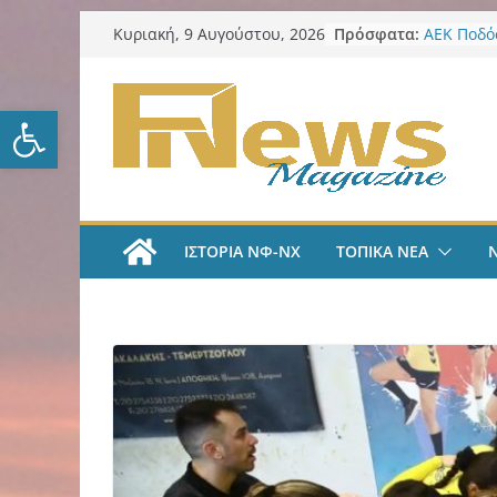
Μετάβαση
Πρόσφατα:
ΑΕΚ Ποδόσ
Κυριακή, 9 Αυγούστου, 2026
σε
ΑΕΚ – Καλ
Επίθεση 
περιεχόμενο
Επείγοντ
Ανοίξτε τη γραμμή εργαλείω
Καταγγελ
Στεγαστι
2026: Ποι
ευρώ
Λυκαβηττ
στην Παν
ΙΣΤΟΡΙΑ ΝΦ-ΝΧ
ΤΟΠΙΚΑ ΝΕΑ
Ζωγράφου
δενδρύλλ
Κυριακάτ
Αυγούστο
επικαιρότ
καθημερι
filadelfe