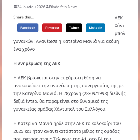
24 Ιουνίου 2026
Filadelfeia News
Share this...
ΑΕΚ
Χάντ
Facebook
Pinterest
Twitter
Linkedin
μπολ
γυναικών: Ανανέωσε η Κατερίνα Μανιά για ακόμη
ένα χρόνο
Η ενημέρωση της ΑΕΚ
Η ΑΕΚ βρίσκεται στην ευχάριστη θέση να
ανακοινώσει την ανανέωση της συνεργασίας της με
την Κατερίνα Μανιά. Η 28χρονη (28/09/1998) διεθνής
δεξιά ίντερ, θα παραμείνει στο δυναμικό της
γυναικείας ομάδας Χάντμπολ του Συλλόγου.
Η Κατερίνα Μανιά ήρθε στην ΑΕΚ το καλοκαίρι του
2025 και ήταν αναντικατάστατο μέλος της ομάδας
που έφτασε στους Τελικούς της Α1, στο F4 του