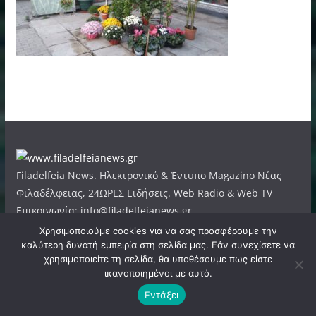
Filadelfeia News. Ηλεκτρονικό & Έντυπο Magazino Νέας
Φιλαδέλφειας, 24ΩΡΕΣ Ειδήσεις. Web Radio & Web TV
Επικοινωνία: info@filadelfeianews.gr.
Επίσημο Μέλος του E-MEDIA (A.M. 14649).
Χρησιμοποιούμε cookies για να σας προσφέρουμε την
καλύτερη δυνατή εμπειρία στη σελίδα μας. Εάν συνεχίσετε να
Σχετικά
χρησιμοποιείτε τη σελίδα, θα υποθέσουμε πως είστε
ικανοποιημένοι με αυτό.
Επικοινωνία
Εντάξει