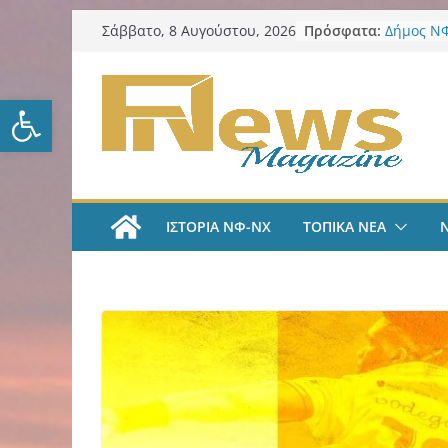
Μετάβαση
Πρόσφατα:
Δήμος ΝΦ
Σάββατο, 8 Αυγούστου, 2026
σε
ΑΕΚ Μπάσ
ζήσω στι
περιεχόμενο
ΑΕΚ Ποδό
Ανοίξτε τη γραμμή εργαλείω
«Ήρθα στ
League» 
του Μάρ
Λαϊκή Συ
Συλλυπητ
Κατερίνα
ΙΣΤΟΡΙΑ ΝΦ-ΝΧ
ΤΟΠΙΚΑ ΝΕΑ
Δήμος ΝΦ
πυρόπλη