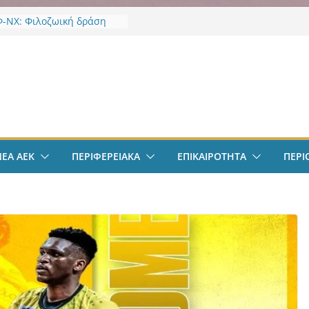
-ΝΧ: Φιλοζωική δράση
κετ: Λάντερς Νόλεϊ: «Να
γμές…»
σφαιρο: Λόβρο Μάγερ:
ν
ην ΑΕΚ για το Champions
– Η ξεχωριστή υποδοχή
ιου Ηλιόπουλου
σπείρωση ΝΦ-ΝΧ:
ήρια για την απώλεια της
ς Χαζλαρή
ΝΕΑ ΑΕΚ
ΠΕΡΙΦΕΡΕΙΑΚΑ
ΕΠΙΚΑΙΡΟΤΗΤΑ
ΠΕΡΙ
-ΝΧ: Υποστήριξη
κτων