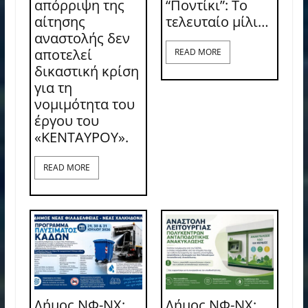
απόρριψη της
“Ποντίκι”: Το
αίτησης
τελευταίο μίλι…
αναστολής δεν
αποτελεί
READ MORE
δικαστική κρίση
για τη
νομιμότητα του
έργου του
«ΚΕΝΤΑΥΡΟΥ».
READ MORE
Δήμος ΝΦ-ΝΧ:
Δήμος ΝΦ-ΝΧ: