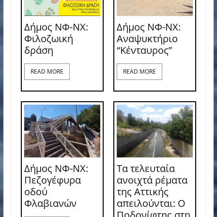
Δήμος ΝΦ-ΝΧ:
Δήμος ΝΦ-ΝΧ:
Φιλοζωική
Αναψυκτήριο
δράση
“Κένταυρος”
READ MORE
READ MORE
Δήμος ΝΦ-ΝΧ:
Τα τελευταία
Πεζογέφυρα
ανοιχτά ρέματα
οδού
της Αττικής
Φλαβιανών
απειλούνται: Ο
Ποδονίφτης στη