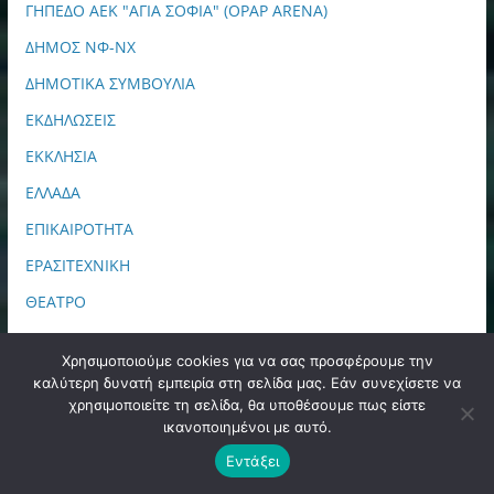
ΓΗΠΕΔΟ ΑΕΚ "ΑΓΙΑ ΣΟΦΙΑ" (OPAP ARENA)
ΔΗΜΟΣ ΝΦ-ΝΧ
ΔΗΜΟΤΙΚΑ ΣΥΜΒΟΥΛΙΑ
ΕΚΔΗΛΩΣΕΙΣ
ΕΚΚΛΗΣΙΑ
ΕΛΛΑΔΑ
ΕΠΙΚΑΙΡΟΤΗΤΑ
ΕΡΑΣΙΤΕΧΝΙΚΗ
ΘΕΑΤΡΟ
ΚΑΤΑΓΓΕΛΙΕΣ
Χρησιμοποιούμε cookies για να σας προσφέρουμε την
ΚΟΣΜΟΣ
καλύτερη δυνατή εμπειρία στη σελίδα μας. Εάν συνεχίσετε να
χρησιμοποιείτε τη σελίδα, θα υποθέσουμε πως είστε
ΜΕΤΑΜΟΡΦΩΣΗ
ικανοποιημένοι με αυτό.
ΜΠΑΣΚΕΤ
Εντάξει
ΝΕΑ ΑΕΚ