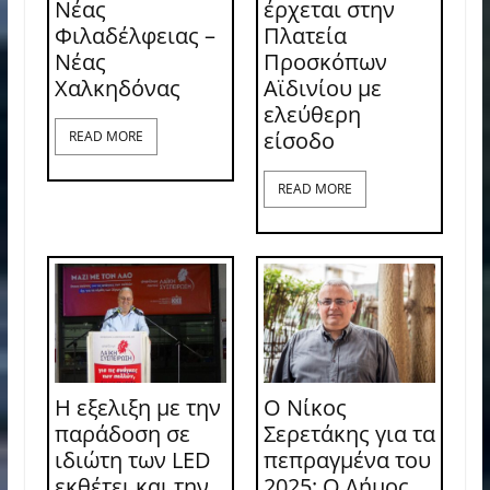
Νέας
έρχεται στην
Φιλαδέλφειας –
Πλατεία
Νέας
Προσκόπων
Χαλκηδόνας
Αϊδινίου με
ελεύθερη
είσοδο
READ MORE
READ MORE
Η εξελιξη με την
Ο Νίκος
παράδοση σε
Σερετάκης για τα
ιδιώτη των LED
πεπραγμένα του
εκθέτει και την
2025: Ο Δήμος