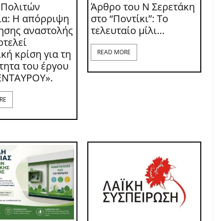
 Πολιτών
Άρθρο του Ν Σερετάκη
ία: Η απόρριψη
στο “Ποντίκι”: Το
τησης αναστολής
τελευταίο μίλι…
οτελεί
κή κρίση για τη
READ MORE
τητα του έργου
ΕΝΤΑΥΡΟΥ».
RE