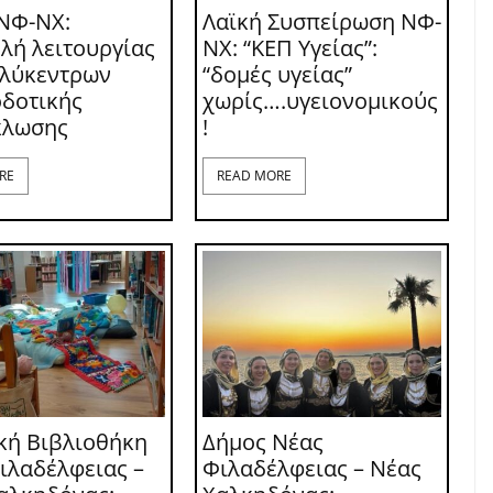
ΝΦ-ΝΧ:
Λαϊκή Συσπείρωση ΝΦ-
λή λειτουργίας
ΝΧ: “ΚΕΠ Υγείας”:
ολύκεντρων
“δομές υγείας”
δοτικής
χωρίς….υγειονομικούς
κλωσης
!
RE
READ MORE
κή Βιβλιοθήκη
Δήμος Νέας
ιλαδέλφειας –
Φιλαδέλφειας – Νέας