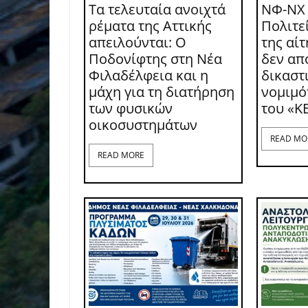
Τα τελευταία ανοιχτά
ΝΦ-ΝΧ
ρέματα της Αττικής
Πολιτε
απειλούνται: Ο
της αί
Ποδονίφτης στη Νέα
δεν απ
Φιλαδέλφεια και η
δικαστι
μάχη για τη διατήρηση
νομιμό
των φυσικών
του «Κ
οικοσυστημάτων
READ MO
READ MORE