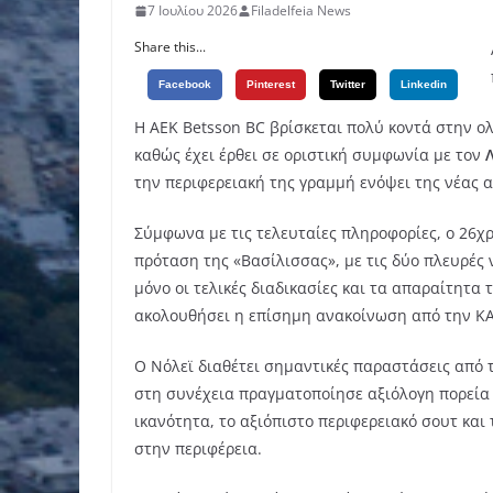
7 Ιουλίου 2026
Filadelfeia News
Share this...
Facebook
Pinterest
Twitter
Linkedin
Η ΑΕΚ Betsson BC βρίσκεται πολύ κοντά στην 
καθώς έχει έρθει σε οριστική συμφωνία με τον
Λ
την περιφερειακή της γραμμή ενόψει της νέας 
Σύμφωνα με τις τελευταίες πληροφορίες, ο 26χ
πρόταση της «Βασίλισσας», με τις δύο πλευρές
μόνο οι τελικές διαδικασίες και τα απαραίτητα
ακολουθήσει η επίσημη ανακοίνωση από την ΚΑ
Ο Νόλεϊ διαθέτει σημαντικές παραστάσεις από
στη συνέχεια πραγματοποίησε αξιόλογη πορεία 
ικανότητα, το αξιόπιστο περιφερειακό σουτ και
στην περιφέρεια.