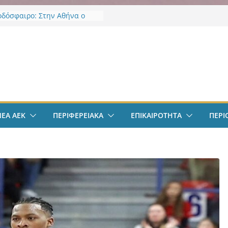
οδόσφαιρο: Στην Αθήνα ο
Βιτάλις – Περνά ιατρικά,
άφει τετραετές συμβόλαιο
άνει δουλειά στα Σπάτα
ν
οδόσφαιρο: Ανακοινώθηκε
ίσημα ο Μίλαν Βιτάλις
Χαρδαλιάς: «Με το
ηρητήριο Έργων η
ρεια Αττικής αποκτά ένα
α πρώτα ολοκληρωμένα
ΝΕΑ ΑΕΚ
ΠΕΡΙΦΕΡΕΙΑΚΑ
ΕΠΙΚΑΙΡΟΤΗΤΑ
ΠΕΡΙ
κά εργαλεία στην Ευρώπη
 διαφάνεια και τη
οσία»
άντμπολ Γυναικών: Ανανέωσε
α Γκόμες Ρεσέντε
άντμπολ Γυναικών:
νωσε την Νικολίνα Ανδρέου,
νη Κύπρια εξτρέμ