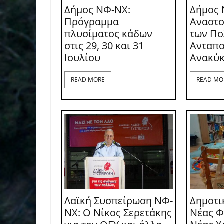
Δήμος ΝΦ-ΝΧ:
Δήμος 
Πρόγραμμα
Αναστο
πλυσίματος κάδων
των Π
στις 29, 30 και 31
Ανταπο
Ιουλίου
Ανακύ
READ MORE
READ MO
Λαϊκή Συσπείρωση ΝΦ-
Δημοτι
ΝΧ: O Νίκος Σερετάκης
Νέας Φ