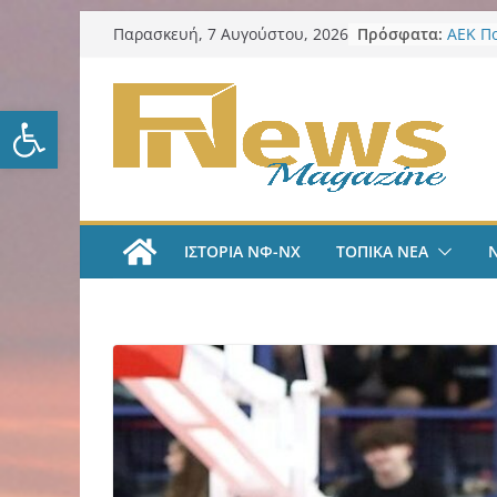
Μετάβαση
Πρόσφατα:
ΑΕΚ Π
Παρασκευή, 7 Αυγούστου, 2026
σε
Μίλαν 
υπογρ
περιεχόμενο
και πι
Ανοίξτε τη γραμμή εργαλείω
ΑΕΚ Π
και επ
Νίκος 
Παρατ
Περιφέ
από τ
ΙΣΤΟΡΙΑ ΝΦ-ΝΧ
ΤΟΠΙΚΑ ΝΕΑ
ψηφια
για τη
λογοδ
ΑΕΚ Χ
με Άνν
ΑΕΚ Χ
Ανακοί
18χρο