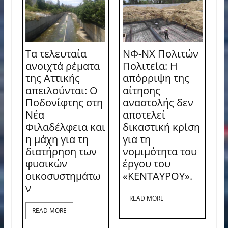
Τα τελευταία
ΝΦ-ΝΧ Πολιτών
ανοιχτά ρέματα
Πολιτεία: Η
της Αττικής
απόρριψη της
απειλούνται: Ο
αίτησης
Ποδονίφτης στη
αναστολής δεν
Νέα
αποτελεί
Φιλαδέλφεια και
δικαστική κρίση
η μάχη για τη
για τη
διατήρηση των
νομιμότητα του
φυσικών
έργου του
οικοσυστημάτω
«ΚΕΝΤΑΥΡΟΥ».
ν
READ MORE
READ MORE