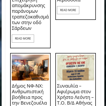
απομάκρυνσης
παράνομων
READ MORE
τραπεζοκαθισμά
των στην οδό
Σάρδεων
READ MORE
Δήμος ΝΦ-ΝΧ:
Συναυλία –
Ανθρωπιστική
Αφιέρωμα στον
βοήθεια προς
Χρήστο Λεόντη –
την Βενεζουέλα
Τ.Ο. Β/Δ Αθήνας