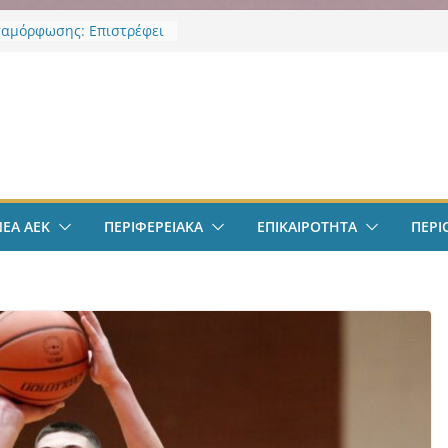
αμόρφωσης: Επιστρέφει
 Κορκολής στην θέση του
χου Παιδείας και
ής Αγωγής, μετά την
ν
υ νομοθετικού πλαισιου
φαιρο: Στην Αθήνα ο
λις – Περνά ιατρικά,
 τετραετές συμβόλαιο
ι δουλειά στα Σπάτα
ΕΚ – Βυζαντινή
ΝΕΑ ΑΕΚ
ΠΕΡΙΦΕΡΕΙΑΚΑ
ΕΠΙΚΑΙΡΟΤΗΤΑ
ΠΕΡΙ
ρία” #77 με ανοιχτές
ε Γιάννη Ευστρατιάδη
 Λαγάκη
πολ Ανδρών:
ποιήθηκε η πρώτη
ση και προπόνηση
ς νέας αγωνιστικής σεζόν
ς Ιωνίας: Ασπίδα
ς στην κλιματική κρίση