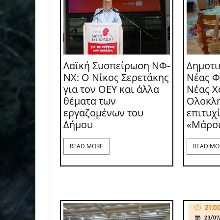
Λαϊκή Συσπείρωση ΝΦ-
Δημοτι
ΝΧ: O Νίκος Σερετάκης
Νέας Φ
για τον ΟΕΥ και άλλα
Νέας Χ
θέματα των
Ολοκλ
εργαζομένων του
επιτυχ
Δήμου
«Μάρσ
READ MORE
READ MO