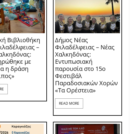
κή Βιβλιοθήκη
Δήμος Νέας
ιλαδέλφειας –
Φιλαδέλφειας – Νέας
αλκηδόνας:
Χαλκηδόνας:
ηρώθηκε με
Εντυπωσιακή
ία η δράση
παρουσία στο 15ο
ιπος»
Φεστιβάλ
Παραδοσιακών Χορών
«Τα Ορέστεια»
RE
READ MORE