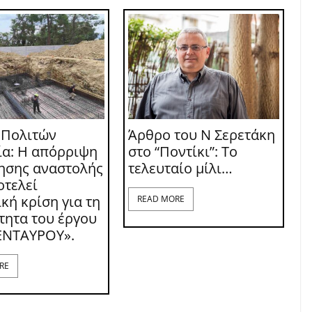
 Πολιτών
Άρθρο του Ν Σερετάκη
ία: Η απόρριψη
στο “Ποντίκι”: Το
τησης αναστολής
τελευταίο μίλι…
οτελεί
κή κρίση για τη
READ MORE
τητα του έργου
ΕΝΤΑΥΡΟΥ».
RE