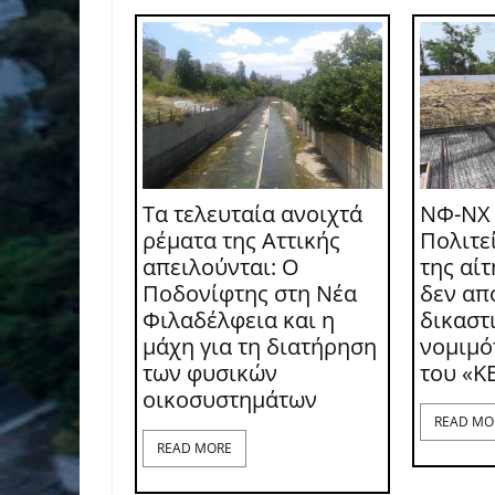
Τα τελευταία ανοιχτά
ΝΦ-ΝΧ
ρέματα της Αττικής
Πολιτε
απειλούνται: Ο
της αί
Ποδονίφτης στη Νέα
δεν απ
Φιλαδέλφεια και η
δικαστι
μάχη για τη διατήρηση
νομιμό
των φυσικών
του «Κ
οικοσυστημάτων
READ MO
READ MORE