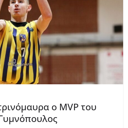
τρινόμαυρα ο MVP του
ς Γυμνόπουλος