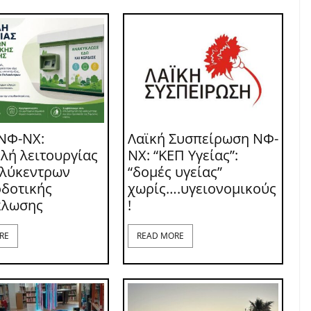
ΝΦ-ΝΧ:
Λαϊκή Συσπείρωση ΝΦ-
λή λειτουργίας
ΝΧ: “ΚΕΠ Υγείας”:
ολύκεντρων
“δομές υγείας”
δοτικής
χωρίς….υγειονομικούς
κλωσης
!
RE
READ MORE