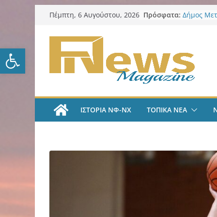
Μετάβαση
Πρόσφατα:
Δήμος Μετ
Πέμπτη, 6 Αυγούστου, 2026
σε
ο Βασίλης
Αντιδημάρ
περιεχόμενο
Προσχολικ
Ανοίξτε τη γραμμή εργαλείω
αλλαγή το
ΑΕΚ Ποδόσ
Μίλαν Βιτά
υπογράφει
και πιάνε
LIVE “Α
ΙΣΤΟΡΙΑ ΝΦ-ΝΧ
ΤΟΠΙΚΑ ΝΕΑ
Αυτοκρατο
γραμμές μ
και Κώστα
AEK Χάντμ
Πραγματο
συγκέντρω
ενόψει τη
Δήμος Νέα
προστασία