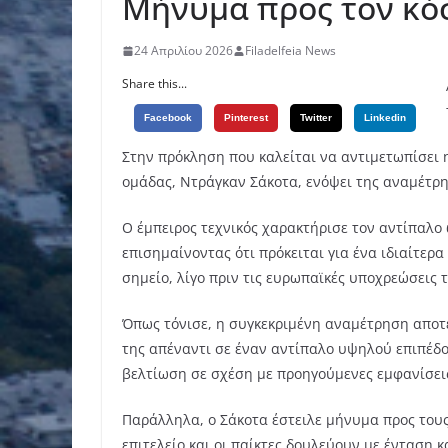
Μήνυμα προς τον κό
24 Απριλίου 2026
Filadelfeia News
Share this...
Facebook
Pinterest
Twitter
Linkedin
Στην πρόκληση που καλείται να αντιμετωπίσει 
ομάδας, Ντράγκαν Σάκοτα, ενόψει της αναμέτρη
Ο έμπειρος τεχνικός χαρακτήρισε τον αντίπαλο
επισημαίνοντας ότι πρόκειται για ένα ιδιαίτερα 
σημείο, λίγο πριν τις ευρωπαϊκές υποχρεώσεις 
Όπως τόνισε, η συγκεκριμένη αναμέτρηση αποτελ
της απέναντι σε έναν αντίπαλο υψηλού επιπέδ
βελτίωση σε σχέση με προηγούμενες εμφανίσει
Παράλληλα, ο Σάκοτα έστειλε μήνυμα προς τους
επιτελείο και οι παίκτες δουλεύουν με ένταση