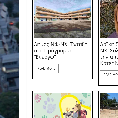
Δήμος ΝΦ-ΝΧ: Ένταξη
Λαϊκή 
στο Πρόγραμμα
ΝΧ: Συ
“Ενεργώ”
την απ
Κατερί
READ MORE
READ MO