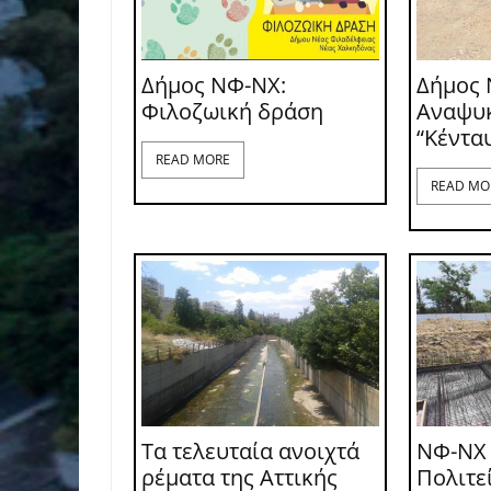
Δήμος ΝΦ-ΝΧ:
Δήμος 
Φιλοζωική δράση
Αναψυ
“Κέντα
READ MORE
READ MO
Τα τελευταία ανοιχτά
ΝΦ-ΝΧ
ρέματα της Αττικής
Πολιτε