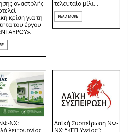
τησης αναστολής
τελευταίο μίλι…
οτελεί
κή κρίση για τη
READ MORE
τητα του έργου
ΕΝΤΑΥΡΟΥ».
RE
ΝΦ-ΝΧ:
Λαϊκή Συσπείρωση ΝΦ-
λή λειτουργίας
ΝΧ: “ΚΕΠ Υγείας”: