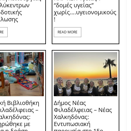
ολύκεντρων
“δομές υγείας”
δοτικής
χωρίς….υγειονομικούς
κλωσης
!
RE
READ MORE
κή Βιβλιοθήκη
Δήμος Νέας
ιλαδέλφειας –
Φιλαδέλφειας – Νέας
αλκηδόνας:
Χαλκηδόνας:
ηρώθηκε με
Εντυπωσιακή
ία η δράση
παρουσία στο 15ο