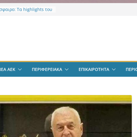
φαιρο: Τα highlights του
λιθέα 4-0
σε νοσηλεύτρια στα
α του Ερυθρού Σταυρού –
ν
ία για άγριο ξυλοδαρμό
κό επίδομα φοιτητών
οι δικαιούνται έως 2.500
ός: Κύκλωμα ναρκωτικών
επιστημιούπολη
ΝΕΑ ΑΕΚ
ΠΕΡΙΦΕΡΕΙΑΚΑ
ΕΠΙΚΑΙΡΟΤΗΤΑ
ΠΕΡΙ
: Τρεις συλλήψεις και 67
ια κάνναβης
ικα Πρωτοσέλιδα 9
υ 2026: Όλη η
ητα με μια ματιά
νά μέσα από το
ianews