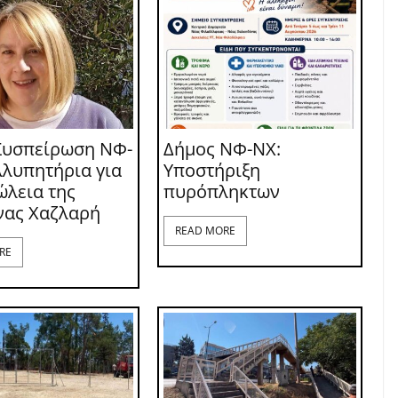
Συσπείρωση ΝΦ-
Δήμος ΝΦ-ΝΧ:
λλυπητήρια για
Υποστήριξη
ώλεια της
πυρόπληκτων
νας Χαζλαρή
READ MORE
RE