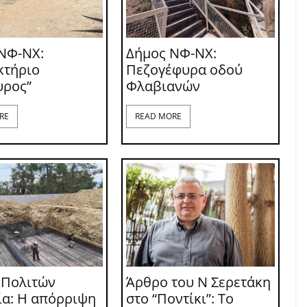
ΝΦ-ΝΧ:
Δήμος ΝΦ-ΝΧ:
κτήριο
Πεζογέφυρα οδού
υρος”
Φλαβιανών
RE
READ MORE
 Πολιτών
Άρθρο του Ν Σερετάκη
ία: Η απόρριψη
στο “Ποντίκι”: Το