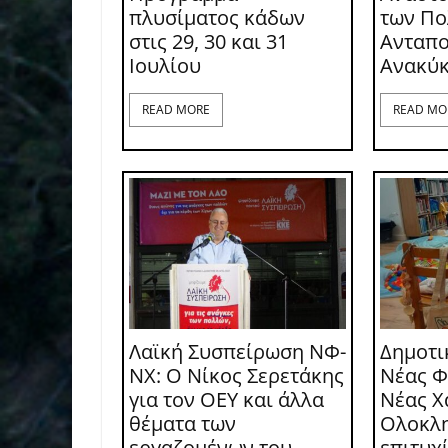
πλυσίματος κάδων
των Π
στις 29, 30 και 31
Ανταπο
Ιουλίου
Ανακύ
READ MORE
READ MO
Λαϊκή Συσπείρωση ΝΦ-
Δημοτι
ΝΧ: O Νίκος Σερετάκης
Νέας Φ
για τον ΟΕΥ και άλλα
Νέας Χ
θέματα των
Ολοκλ
εργαζομένων του
επιτυχ