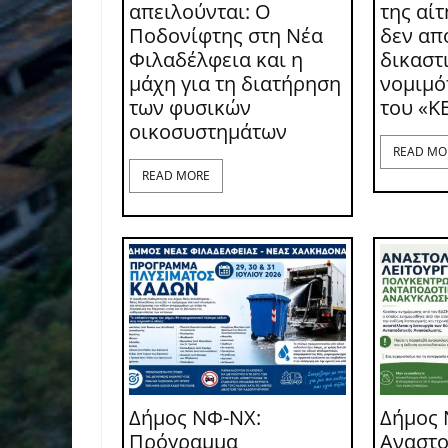
απειλούνται: Ο
της αί
Ποδονίφτης στη Νέα
δεν απ
Φιλαδέλφεια και η
δικαστι
μάχη για τη διατήρηση
νομιμό
των φυσικών
του «Κ
οικοσυστημάτων
READ MO
READ MORE
Δήμος ΝΦ-ΝΧ:
Δήμος 
Πρόγραμμα
Αναστο