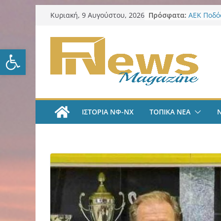
Μετάβαση
Πρόσφατα:
ΑΕΚ Ποδόσ
Κυριακή, 9 Αυγούστου, 2026
σε
ΑΕΚ – Καλ
Επίθεση 
περιεχόμενο
Επείγοντ
Ανοίξτε τη γραμμή εργαλείω
Καταγγελ
Στεγαστι
2026: Ποι
ευρώ
Λυκαβηττ
στην Παν
ΙΣΤΟΡΙΑ ΝΦ-ΝΧ
ΤΟΠΙΚΑ ΝΕΑ
Ζωγράφου
δενδρύλλ
Κυριακάτ
Αυγούστο
επικαιρότ
καθημερι
filadelfe