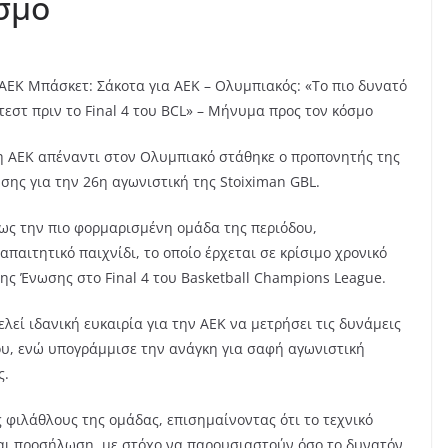
σμο
ΑΕΚ Μπάσκετ: Σάκοτα για ΑΕΚ – Ολυμπιακός: «Το πιο δυνατό
τεστ πριν το Final 4 του BCL» – Μήνυμα προς τον κόσμο
η ΑΕΚ απέναντι στον Ολυμπιακό στάθηκε ο προπονητής της
σης για την 26η αγωνιστική της Stoiximan GBL.
 ως την πιο φορμαρισμένη ομάδα της περιόδου,
απαιτητικό παιχνίδι, το οποίο έρχεται σε κρίσιμο χρονικό
της Ένωσης στο Final 4 του Basketball Champions League.
εί ιδανική ευκαιρία για την ΑΕΚ να μετρήσει τις δυνάμεις
ου, ενώ υπογράμμισε την ανάγκη για σαφή αγωνιστική
ς.
 φιλάθλους της ομάδας, επισημαίνοντας ότι το τεχνικό
 και προσήλωση, με στόχο να παρουσιαστούν όσο το δυνατόν