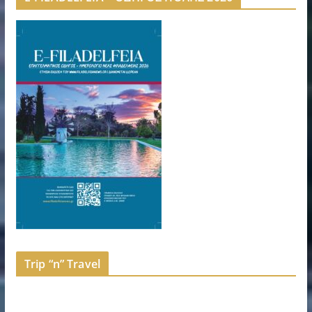
Trip “n” Travel